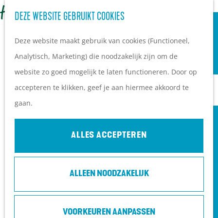
OVERNACHTEN
Z
DEZE WEBSITE GEBRUIKT COOKIES
G
Campings
o
M
a
Vakantieparken
Deze website maakt gebruik van cookies (Functioneel,
e
e
FESTIVAL VAN DE POORTZANGERS
n
Hotels
Analytisch, Marketing) die noodzakelijk zijn om de
k
n
a
B&B's
website zo goed mogelijk te laten functioneren. Door op
e
u
a
accepteren te klikken, geef je aan hiermee akkoord te
n
r
PLAN JE BEZOEK
CONTACT
gaan.
d
Ontdekkingen van
e
bezoekers
Centrum Woudenberg
ALLES ACCEPTEREN
h
De wolf op de Heuvelrug
Dorpstraat 21
o
Arrangementen en acties
3931ED
woudenberg
ALLEEN NOODZAKELIJK
m
Blogs over de Heuvelrug
n
Plan je route
e
Praktische informatie
a
p
Hoe kom ik op de
n
a
Route
VOORKEUREN AANPASSEN