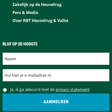
o
r
d
l
A
Zakelijk op de Heuvelrug
o
e
I
p
Pers & Media
k
s
n
p
Over RBT Heuvelrug & Vallei
t
BLIJF OP DE HOOGTE
Ja, ik ga akkoord met de
privacy statement