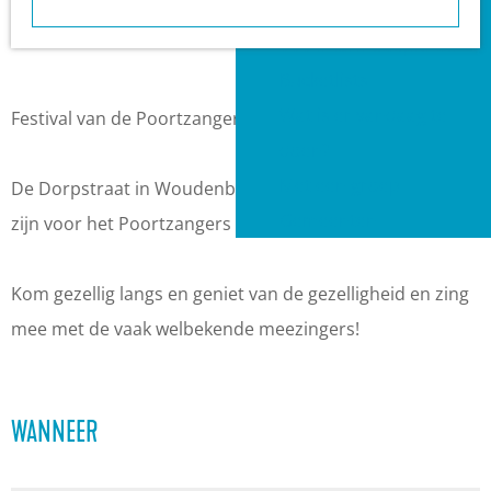
a
Heuvelrug?
a
r
g
VVV informatiepunten
a
F
e
Bucketlists
r
e
Wat is er vandaag te
F
s
Festival van de Poortzangers, de 18e editie
doen?
e
t
Met een groep
s
i
De Dorpstraat in Woudenberg zal ook dit jaar het toneel
Gemeenten
t
v
zijn voor het Poortzangers Festival!
i
a
v
l
Kom gezellig langs en geniet van de gezelligheid en zing
a
v
mee met de vaak welbekende meezingers!
l
a
v
n
WANNEER
a
d
n
e