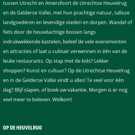
e
e
e
e
e
tussen Utrecht en Amersfoort de Utrechtse Heuvelrug
p
p
p
p
p
en de Gelderse Vallei, met hun prachtige natuur, talloze
a
a
a
a
a
landgoederen en levendige steden en dorpen. Wandel of
g
g
g
g
g
fiets door de heuvelachtige bossen langs
i
i
i
i
i
indrukwekkende kastelen, beleef de vele evenementen
n
n
n
n
n
en attracties of laat u culinair verwennen in één van de
a
a
a
a
a
leuke restaurants. Op stap met de kids? Lekker
o
o
o
o
o
shoppen? Kunst en cultuur? Op de Utrechtse Heuvelrug
p
p
p
p
p
en in de Gelderse Vallei vindt u alles! Te veel voor één
F
P
L
e
W
dag? Blijf slapen, of boek uw vakantie. Morgen is er nog
a
i
i
-
h
veel meer te beleven. Welkom!
c
n
n
m
a
e
t
k
a
t
b
e
e
i
s
OP DE HEUVELRUG