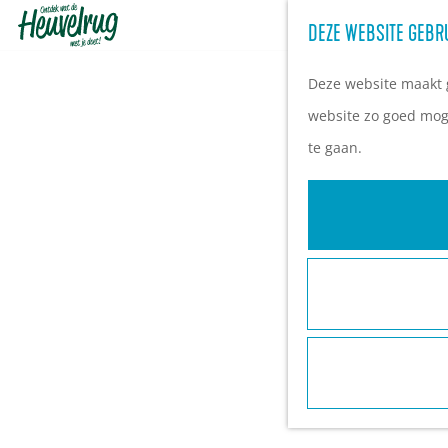
DEZE WEBSITE GEBR
G
a
Deze website maakt g
n
website zo goed moge
a
te gaan.
a
r
d
e
h
o
m
e
p