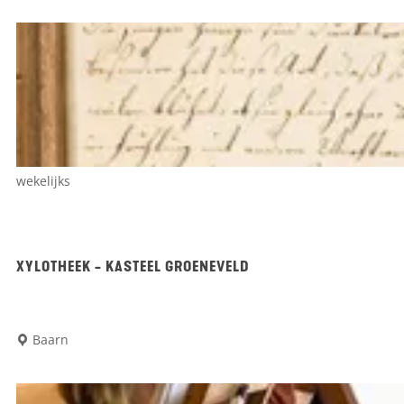
a
b
o
u
t
e
r
wekelijks
h
u
i
XYLOTHEEK - KASTEEL GROENEVELD
s
o
X
Baarn
p
y
z
l