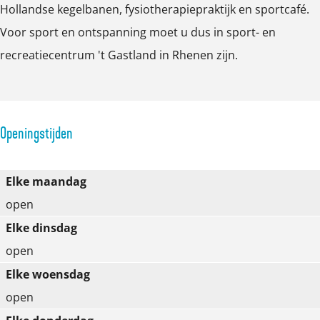
Hollandse kegelbanen, fysiotherapiepraktijk en sportcafé.
r
r
m
Voor sport en ontspanning moet u dus in sport- en
u
u
'
recreatiecentrum 't Gastland in Rhenen zijn.
m
m
t
'
'
G
t
t
a
G
G
s
Openingstijden
a
a
t
s
s
l
Elke maandag
t
t
a
open
l
l
n
Elke dinsdag
a
a
d
open
n
n
Elke woensdag
d
d
open