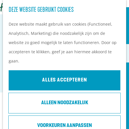
OVERNACHTEN
Z
DEZE WEBSITE GEBRUIKT COOKIES
G
Campings
o
M
a
Vakantieparken
Deze website maakt gebruik van cookies (Functioneel,
e
e
n
Hotels
Analytisch, Marketing) die noodzakelijk zijn om de
k
n
a
B&B's
website zo goed mogelijk te laten functioneren. Door op
e
u
SPORT- EN RECREATIECENTRUM 'T
a
accepteren te klikken, geef je aan hiermee akkoord te
n
r
PLAN JE BEZOEK
GASTLAND
gaan.
d
Ontdekkingen van
Rhenen
e
bezoekers
ALLES ACCEPTEREN
h
De wolf op de Heuvelrug
o
Arrangementen en acties
ALLEEN NOODZAKELIJK
m
Blogs over de Heuvelrug
Contact
e
Praktische informatie
p
Hoe kom ik op de
Groeneweg 58
VOORKEUREN AANPASSEN