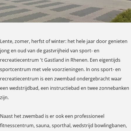
n
n
e
r
r
c
e
e
r
c
c
e
Lente, zomer, herfst of winter: het hele jaar door genieten
r
r
a
jong en oud van de gastvrijheid van sport- en
e
e
t
recreatiecentrum 't Gastland in Rhenen. Een eigentijds
a
a
i
sportcentrum met vele voorzieningen. In ons sport- en
t
t
e
recreatiecentrum is een zwembad ondergebracht waar
i
i
c
een wedstrijdbad, een instructiebad en twee zonnebanken
e
e
e
zijn.
c
c
n
e
e
t
Naast het zwembad is er ook een professioneel
n
n
r
fitnesscentrum, sauna, sporthal, wedstrijd bowlingbanen,
t
t
u