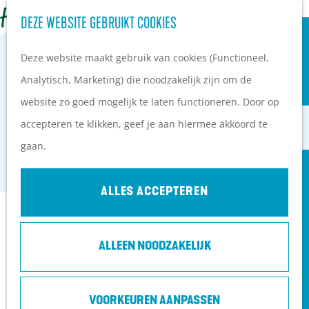
OVERNACHTEN
Z
DEZE WEBSITE GEBRUIKT COOKIES
G
Campings
o
M
a
Vakantieparken
Deze website maakt gebruik van cookies (Functioneel,
e
e
n
Hotels
Analytisch, Marketing) die noodzakelijk zijn om de
k
n
a
B&B's
website zo goed mogelijk te laten functioneren. Door op
e
u
THEATER LAMPEGIET
a
accepteren te klikken, geef je aan hiermee akkoord te
n
r
PLAN JE BEZOEK
gaan.
Veenendaal
d
Ontdekkingen van
e
bezoekers
ALLES ACCEPTEREN
h
De wolf op de Heuvelrug
Contact
o
Arrangementen en acties
ALLEEN NOODZAKELIJK
m
Blogs over de Heuvelrug
Kerkewijk 10
e
Praktische informatie
3901 EG
Veenendaal
p
Hoe kom ik op de
VOORKEUREN AANPASSEN