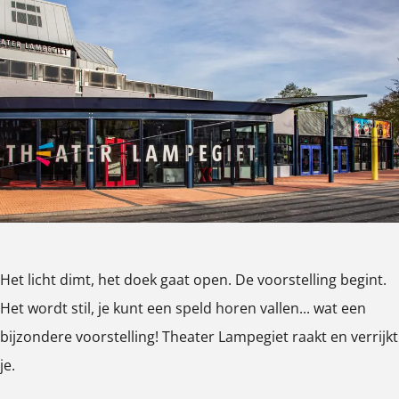
k
a
p
a
L
r
p
T
m
e
m
a
L
e
h
T
g
p
m
a
g
e
h
i
e
p
m
i
a
e
e
g
e
p
e
t
a
t
i
g
e
t
e
t
e
i
g
r
e
t
e
i
L
r
t
e
a
L
t
Het licht dimt, het doek gaat open. De voorstelling begint.
m
a
Het wordt stil, je kunt een speld horen vallen... wat een
p
m
bijzondere voorstelling! Theater Lampegiet raakt en verrijkt
e
p
je.
g
e