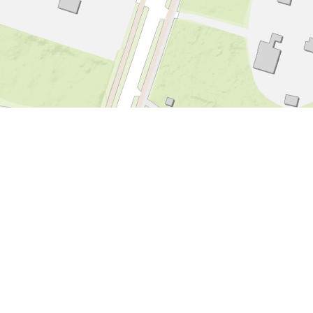
Leaflet
|
Tiles © Esri - Esri, DeLorme, NAVTEQ, TomTom, Intermap, iPC, USGS, FAO, NPS, NRCAN, GeoBase,