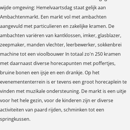
b
m
m
c
wijde omgeving: Hemelvaartsdag staat gelijk aan
p
p
p
a
b
b
h
Ambachtenmarkt. Een markt vol met ambachten
o
o
o
c
a
a
t
aangevuld met particulieren en zakelijke kramen. De
p
p
p
h
c
c
e
ambachten variëren van kantklossen, imker, glasblazer,
u
u
u
t
h
h
n
zeepmaker, manden vlechter, leerbewerker, sokkenbrei
p
p
p
e
t
t
S
machine tot een vioolbouwer In totaal zo'n 250 kramen
m
m
m
n
e
e
o
met daarnaast diverse horecapunten met poffertjes,
e
e
e
S
n
n
e
bruine bonen een ijsje en een drankje. Op het
t
t
t
o
S
S
s
evenemententerrein is er tevens een groot horecaplein te
v
v
v
e
o
o
t
vinden met muzikale ondersteuning. De markt is een uitje
e
e
e
s
e
e
voor het hele gezin, voor de kinderen zijn er diverse
r
r
r
t
s
s
activiteiten van paard rijden, schminken tot een
g
g
g
t
t
springkussen.
r
r
r
o
o
o