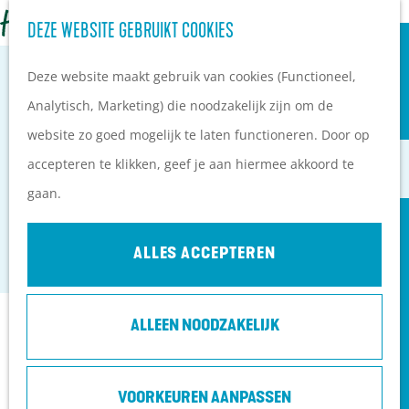
OVERNACHTEN
Z
DEZE WEBSITE GEBRUIKT COOKIES
G
Campings
o
M
a
Vakantieparken
Deze website maakt gebruik van cookies (Functioneel,
e
e
n
Hotels
Analytisch, Marketing) die noodzakelijk zijn om de
k
n
a
B&B's
website zo goed mogelijk te laten functioneren. Door op
e
u
STICHTING MARKT OUDE AMBACHTEN
a
accepteren te klikken, geef je aan hiermee akkoord te
n
r
PLAN JE BEZOEK
SOEST
gaan.
d
Ontdekkingen van
Soest
e
bezoekers
ALLES ACCEPTEREN
h
De wolf op de Heuvelrug
o
Arrangementen en acties
ALLEEN NOODZAKELIJK
m
Blogs over de Heuvelrug
Contact
e
Praktische informatie
p
Hoe kom ik op de
Stichting Markt Oude Ambachten Soest
VOORKEUREN AANPASSEN