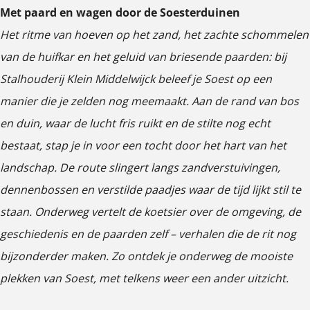
e
e
w
Met paard en wagen door de Soesterduinen
n
n
n
l
l
i
Het ritme van hoeven op het zand, het zachte schommelen
p
p
p
w
w
j
van de huifkar en het geluid van briesende paarden: bij
o
o
o
i
i
c
Stalhouderij Klein Middelwijck beleef je Soest op een
p
p
p
j
j
k
manier die je zelden nog meemaakt. Aan de rand van bos
u
u
u
c
c
en duin, waar de lucht fris ruikt en de stilte nog echt
p
p
p
k
k
bestaat, stap je in voor een tocht door het hart van het
m
m
m
landschap. De route slingert langs zandverstuivingen,
e
e
e
dennenbossen en verstilde paadjes waar de tijd lijkt stil te
t
t
t
staan. Onderweg vertelt de koetsier over de omgeving, de
v
v
v
geschiedenis en de paarden zelf – verhalen die de rit nog
e
e
e
bijzonderder maken. Zo ontdek je onderweg de mooiste
r
r
r
plekken van Soest, met telkens weer een ander uitzicht.
g
g
g
r
r
r