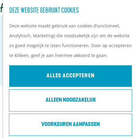
Z
Campings
DEZE WEBSITE GEBRUIKT COOKIES
G
o
M
Vakantieparken
a
Deze website maakt gebruik van cookies (Functioneel,
e
e
Hotels
n
Analytisch, Marketing) die noodzakelijk zijn om de website
k
n
B&B's
a
zo goed mogelijk te laten functioneren. Door op accepteren
e
u
STALHOUDERIJ KLEIN MIDDELWIJCK
a
te klikken, geef je aan hiermee akkoord te gaan.
n
PLAN JE BEZOEK
r
Soest
Ontdekkingen van
d
ALLES ACCEPTEREN
bezoekers
e
De wolf op de Heuvelrug
h
Arrangementen en acties
Contact
ALLEEN NOODZAKELIJK
o
Blogs over de Heuvelrug
m
Praktische informatie
Stalhouderij Klein Middelwijck
e
VOORKEUREN AANPASSEN
Hoe kom ik op de
Lange Brinkweg 89
p
Heuvelrug?