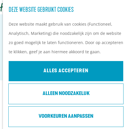
Z
Campings
DEZE WEBSITE GEBRUIKT COOKIES
G
o
M
Vakantieparken
a
Deze website maakt gebruik van cookies (Functioneel,
e
e
Hotels
n
Analytisch, Marketing) die noodzakelijk zijn om de website
k
n
B&B's
a
zo goed mogelijk te laten functioneren. Door op accepteren
e
u
BOSRESTAURANT OVERBERG
a
te klikken, geef je aan hiermee akkoord te gaan.
n
PLAN JE BEZOEK
r
Overberg
Ontdekkingen van
d
ALLES ACCEPTEREN
bezoekers
e
De wolf op de Heuvelrug
h
Arrangementen en acties
Contact
ALLEEN NOODZAKELIJK
o
Blogs over de Heuvelrug
m
Praktische informatie
Dwarsweg 63
e
VOORKEUREN AANPASSEN
Hoe kom ik op de
3959 AE
Overberg
p
Heuvelrug?