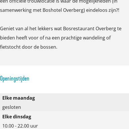
een officiële trouwlocatie is waar de mogelijkheden (in
g
samenwerking met Boshotel Overberg) eindeloos zijn?!
Geniet van al het lekkers wat Bosrestaurant Overberg te
bieden heeft voor of na een prachtige wandeling of
fietstocht door de bossen.
Openingstijden
Elke maandag
gesloten
Elke dinsdag
10.00 - 22.00 uur