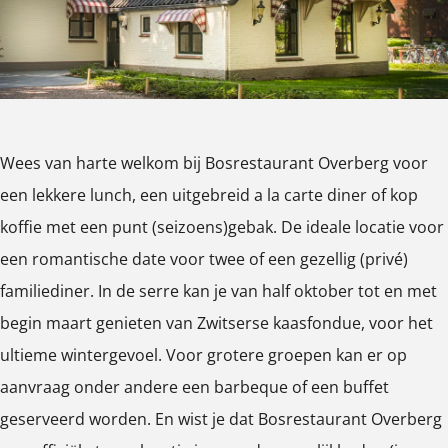
a
u
a
t
a
n
r
u
a
n
t
a
r
u
t
O
n
a
r
O
v
t
n
a
v
Wees van harte welkom bij Bosrestaurant Overberg voor
e
O
t
n
e
een lekkere lunch, een uitgebreid a la carte diner of kop
r
v
O
t
r
koffie met een punt (seizoens)gebak. De ideale locatie voor
b
e
v
O
b
een romantische date voor twee of een gezellig (privé)
e
r
e
v
e
familiediner. In de serre kan je van half oktober tot en met
r
b
r
e
r
begin maart genieten van Zwitserse kaasfondue, voor het
g
e
b
r
g
ultieme wintergevoel. Voor grotere groepen kan er op
r
e
b
aanvraag onder andere een barbeque of een buffet
g
r
e
geserveerd worden. En wist je dat Bosrestaurant Overberg
g
r