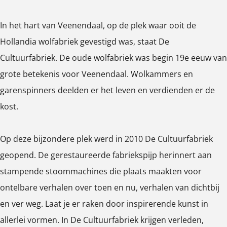
l
e
e
In het hart van Veenendaal, op de plek waar ooit de
n
n
Hollandia wolfabriek gevestigd was, staat De
p
p
Cultuurfabriek. De oude wolfabriek was begin 19e eeuw van
o
o
grote betekenis voor Veenendaal. Wolkammers en
p
p
garenspinners deelden er het leven en verdienden er de
u
u
kost.
p
p
m
m
Op deze bijzondere plek werd in 2010 De Cultuurfabriek
e
e
geopend. De gerestaureerde fabriekspijp herinnert aan
t
t
stampende stoommachines die plaats maakten voor
v
v
ontelbare verhalen over toen en nu, verhalen van dichtbij
e
e
en ver weg. Laat je er raken door inspirerende kunst in
r
r
allerlei vormen. In De Cultuurfabriek krijgen verleden,
g
g