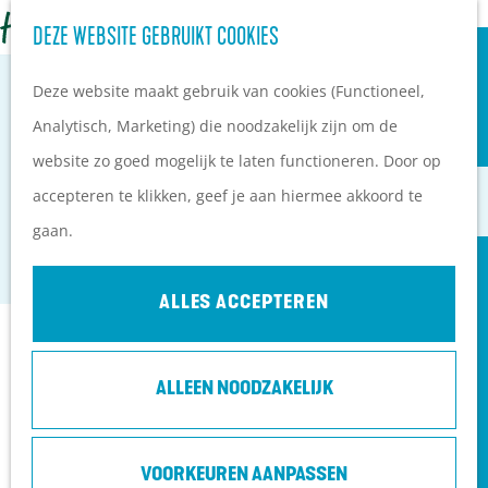
OVERNACHTEN
Z
DEZE WEBSITE GEBRUIKT COOKIES
G
Campings
o
M
a
Vakantieparken
Deze website maakt gebruik van cookies (Functioneel,
e
e
n
Hotels
Analytisch, Marketing) die noodzakelijk zijn om de
k
n
a
B&B's
website zo goed mogelijk te laten functioneren. Door op
e
u
BIBLIOTHEEK VEENENDAAL
a
accepteren te klikken, geef je aan hiermee akkoord te
n
r
PLAN JE BEZOEK
gaan.
Veenendaal
d
Ontdekkingen van
e
bezoekers
ALLES ACCEPTEREN
h
De wolf op de Heuvelrug
Contact
o
Arrangementen en acties
ALLEEN NOODZAKELIJK
m
Blogs over de Heuvelrug
Kees Stipplein 74
e
Praktische informatie
3901 TP
Veenendaal
p
Hoe kom ik op de
VOORKEUREN AANPASSEN