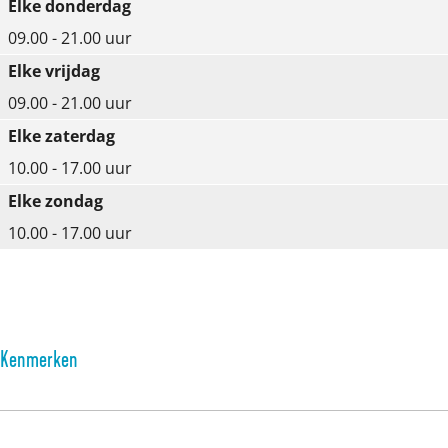
Elke donderdag
B
B
09.00 - 21.00 uur
i
i
Elke vrijdag
b
b
09.00 - 21.00 uur
l
l
Elke zaterdag
i
i
10.00 - 17.00 uur
o
o
Elke zondag
t
t
10.00 - 17.00 uur
h
h
e
e
e
e
k
k
Kenmerken
V
V
e
e
e
e