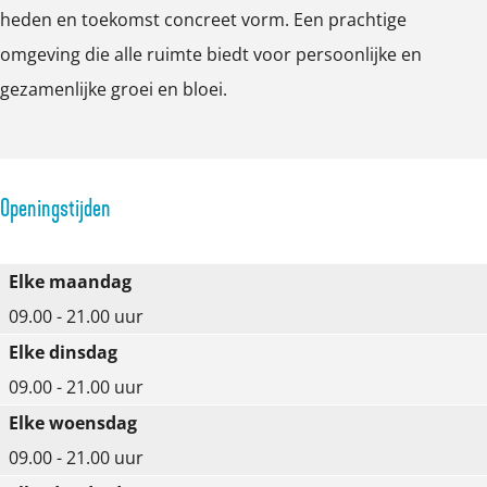
heden en toekomst concreet vorm. Een prachtige
r
r
omgeving die alle ruimte biedt voor persoonlijke en
o
o
gezamenlijke groei en bloei.
t
t
e
e
a
a
f
f
Openingstijden
b
b
e
e
Elke maandag
e
e
09.00 - 21.00 uur
l
l
Elke dinsdag
d
d
09.00 - 21.00 uur
i
i
Elke woensdag
n
n
09.00 - 21.00 uur
g
g