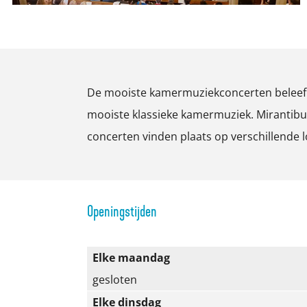
n
o
n
c
n
c
O
e
c
e
p
r
e
r
e
t
r
t
De mooiste kamermuziekconcerten beleef j
n
e
t
e
mooiste klassieke kamermuziek. Mirantibus
p
n
e
n
concerten vinden plaats op verschillende l
o
n
p
u
p
Openingstijden
m
e
Elke maandag
t
gesloten
v
Elke dinsdag