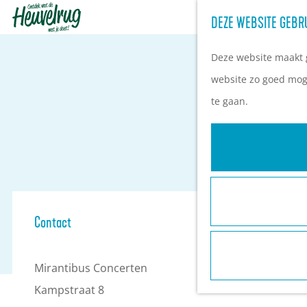
DEZE WEBSITE GEBR
G
a
Deze website maakt g
n
website zo goed moge
a
te gaan.
a
r
d
e
h
Contact
o
m
Mirantibus Concerten
e
Kampstraat 8
p