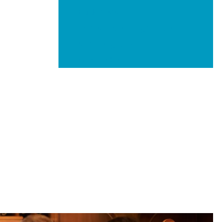
Bucketlists
Wat is er vandaag te doen?
Met een groep
Gemeenten