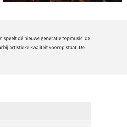
O
p
e
n speelt dé nieuwe generatie topmusici de
n
j artistieke kwaliteit voorop staat. De
p
o
p
u
p
m
e
t
v