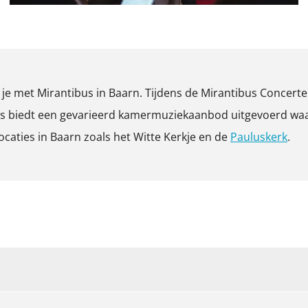
O
p
e
e met Mirantibus in Baarn. Tijdens de Mirantibus Concerte
n
 biedt een gevarieerd kamermuziekaanbod uitgevoerd waarbi
p
ocaties in Baarn zoals het Witte Kerkje en de
Pauluskerk
.
o
p
u
p
m
e
t
v