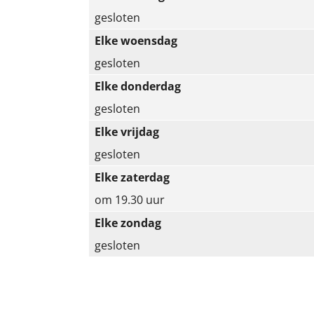
e
gesloten
r
Elke woensdag
g
gesloten
r
Elke donderdag
o
gesloten
t
Elke vrijdag
e
gesloten
a
Elke zaterdag
f
om 19.30 uur
b
Elke zondag
e
gesloten
e
l
d