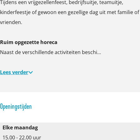
Tijdens een vrijgezellenfeest, bedrijfsuitje, teamuitje,
r
r
r
kinderfeestje of gewoon een gezellige dag uit met familie of
g
g
g
vrienden.
r
r
r
o
o
o
Ruim opgezette horeca
t
t
t
Naast de verschillende activiteiten beschi…
e
e
e
a
a
a
Lees verder
f
f
f
b
b
b
e
e
e
e
e
e
Openingstijden
l
l
l
d
d
d
Elke maandag
i
i
i
15.00 - 22.00 uur