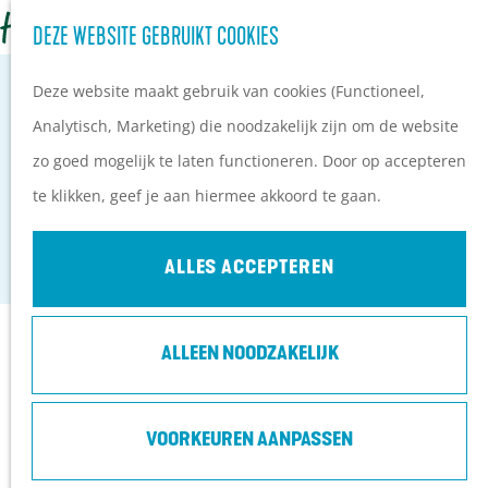
Z
Campings
DEZE WEBSITE GEBRUIKT COOKIES
G
o
M
Vakantieparken
a
Deze website maakt gebruik van cookies (Functioneel,
e
e
Hotels
n
Analytisch, Marketing) die noodzakelijk zijn om de website
k
n
B&B's
a
zo goed mogelijk te laten functioneren. Door op accepteren
e
u
THE MAXX VEENENDAAL
a
te klikken, geef je aan hiermee akkoord te gaan.
n
PLAN JE BEZOEK
r
Veenendaal
Ontdekkingen van
d
ALLES ACCEPTEREN
bezoekers
e
De wolf op de Heuvelrug
h
Arrangementen en acties
Contact
ALLEEN NOODZAKELIJK
o
Blogs over de Heuvelrug
m
Praktische informatie
Koningsschot 55
e
VOORKEUREN AANPASSEN
Hoe kom ik op de
3905 PR
Veenendaal
p
Heuvelrug?