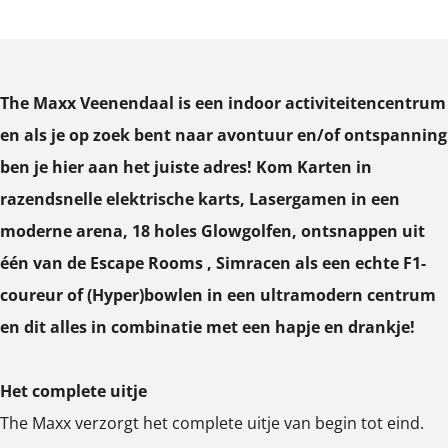
d
n
a
O
O
O
a
d
a
p
p
p
a
a
l
e
e
e
l
a
The Maxx Veenendaal is een indoor activiteitencentrum
n
n
n
l
en als je op zoek bent naar avontuur en/of ontspanning
p
p
p
ben je hier aan het juiste adres! Kom Karten in
o
o
o
razendsnelle elektrische karts, Lasergamen in een
p
p
p
moderne arena, 18 holes Glowgolfen, ontsnappen uit
u
u
u
één van de Escape Rooms , Simracen als een echte F1-
p
p
p
coureur of (Hyper)bowlen in een ultramodern centrum
m
m
m
en dit alles in combinatie met een hapje en drankje!
e
e
e
t
t
t
Het complete uitje
v
v
v
The Maxx verzorgt het complete uitje van begin tot eind.
e
e
e