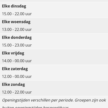
n
n
n
Elke dinsdag
g
g
g
15.00 - 22.00 uur
T
T
T
Elke woensdag
h
h
h
13.00 - 22.00 uur
e
e
e
Elke donderdag
M
M
M
15.00 - 23.00 uur
a
a
a
Elke vrijdag
x
x
x
14.00 - 00.00 uur
x
x
x
Elke zaterdag
V
K
V
12.00 - 00.00 uur
e
a
e
Elke zondag
e
r
e
12.00 - 22.00 uur
n
t
n
Openingstijden verschillen per periode. Groepen zijn ook
e
e
e
buiten openingstijden bespreekbaar.