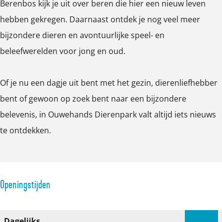
Berenbos kijk je uit over beren die hier een nieuw leven
e
hebben gekregen. Daarnaast ontdek je nog veel meer
r
bijzondere dieren en avontuurlijke speel- en
g
beleefwerelden voor jong en oud.
r
o
Of je nu een dagje uit bent met het gezin, dierenliefhebber
t
bent of gewoon op zoek bent naar een bijzondere
e
belevenis, in Ouwehands Dierenpark valt altijd iets nieuws
a
te ontdekken.
f
b
e
e
Openingstijden
l
d
Dagelijks