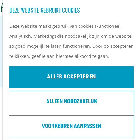
Z
Campings
DEZE WEBSITE GEBRUIKT COOKIES
G
o
M
Vakantieparken
a
Deze website maakt gebruik van cookies (Functioneel,
e
e
Hotels
n
Analytisch, Marketing) die noodzakelijk zijn om de website
k
n
B&B's
a
zo goed mogelijk te laten functioneren. Door op accepteren
e
u
OUWEHANDS DIERENPARK RHENEN
a
te klikken, geef je aan hiermee akkoord te gaan.
n
PLAN JE BEZOEK
r
Rhenen
Ontdekkingen van
d
ALLES ACCEPTEREN
bezoekers
e
De wolf op de Heuvelrug
h
Arrangementen en acties
Contact
ALLEEN NOODZAKELIJK
o
Blogs over de Heuvelrug
m
Praktische informatie
Ouwehands Dierenpark Rhenen
e
VOORKEUREN AANPASSEN
Hoe kom ik op de
Grebbeweg 111
p
Heuvelrug?