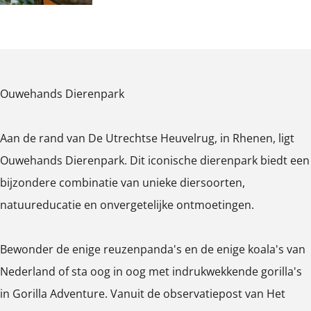
R
r
e
e
e
h
R
e
h
e
r
n
n
e
h
n
O
e
n
e
e
n
e
p
n
p
n
n
e
n
e
e
a
p
n
e
Ouwehands Dierenpark
n
n
r
a
n
p
k
r
Aan de rand van De Utrechtse Heuvelrug, in Rhenen, ligt
o
R
k
Ouwehands Dierenpark. Dit iconische dierenpark biedt een
p
h
R
bijzondere combinatie van unieke diersoorten,
u
e
h
natuureducatie en onvergetelijke ontmoetingen.
p
n
e
m
e
n
Bewonder de enige reuzenpanda's en de enige koala's van
e
n
e
Nederland of sta oog in oog met indrukwekkende gorilla's
t
n
in Gorilla Adventure. Vanuit de observatiepost van Het
v