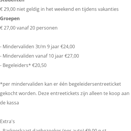
v
€ 29,00 niet geldig in het weekend en tijdens vakanties
7
Groepen
b
€ 27,00 vanaf 20 personen
v
0
- Mindervaliden 3t/m 9 jaar €24,00
O
- Mindervaliden vanaf 10 jaar €27,00
c
- Begeleiders* €20,50
A
2
*per mindervaliden kan er één begeleidersentreeticket
Q
gekocht worden. Deze entreetickets zijn alleen te koop aan
K
de kassa
Extra's
- Parkeerkaart dagbezoeker (per auto) €9,00 p.st.