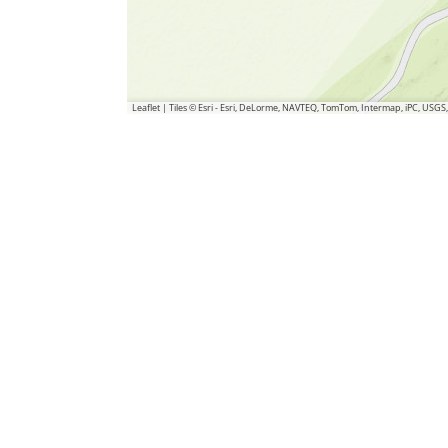
Leaflet
|
Tiles © Esri - Esri, DeLorme, NAVTEQ, TomTom, Intermap, iPC, USG
In de buurt
DEEL DEZE PAGINA