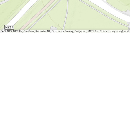
S, FAO, NPS, NRCAN, GeoBase, Kadaster NL, Ordnance Survey, Esri Japan, METI, Esri China (Hong Kong), an