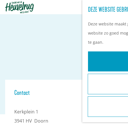
DEZE WEBSITE GEBR
G
a
Deze website maakt g
n
website zo goed moge
a
te gaan.
a
r
d
e
h
Contact
o
m
Kerkplein 1
e
3941 HV
Doorn
p