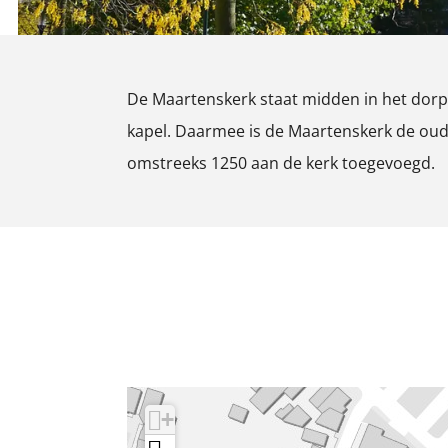
k
k
r
e
e
k
r
r
D
De Maartenskerk staat midden in het dorp 
k
k
o
kapel. Daarmee is de Maartenskerk de ouds
D
D
o
omstreeks 1250 aan de kerk toegevoegd.
o
o
r
o
o
n
r
r
n
n
+