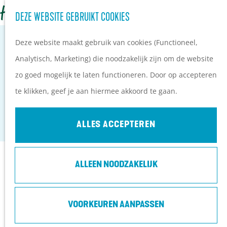
Z
Campings
DEZE WEBSITE GEBRUIKT COOKIES
G
o
M
Vakantieparken
a
Deze website maakt gebruik van cookies (Functioneel,
e
e
Hotels
n
Analytisch, Marketing) die noodzakelijk zijn om de website
k
n
B&B's
a
zo goed mogelijk te laten functioneren. Door op accepteren
e
u
NATUURLIJK MARIANNE
a
te klikken, geef je aan hiermee akkoord te gaan.
n
PLAN JE BEZOEK
r
Maarsbergen
Ontdekkingen van
d
ALLES ACCEPTEREN
bezoekers
e
De wolf op de Heuvelrug
h
Arrangementen en acties
Contact
ALLEEN NOODZAKELIJK
o
Blogs over de Heuvelrug
m
Praktische informatie
Haarweg 20
e
VOORKEUREN AANPASSEN
Hoe kom ik op de
3953 BH
Maarsbergen
p
Heuvelrug?