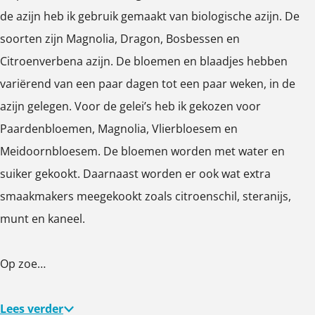
j
M
de azijn heb ik gebruik gemaakt van biologische azijn. De
k
a
soorten zijn Magnolia, Dragon, Bosbessen en
M
r
Citroenverbena azijn. De bloemen en blaadjes hebben
a
i
variërend van een paar dagen tot een paar weken, in de
r
a
azijn gelegen. Voor de gelei’s heb ik gekozen voor
i
n
Paardenbloemen, Magnolia, Vlierbloesem en
a
n
Meidoornbloesem. De bloemen worden met water en
n
e
suiker gekookt. Daarnaast worden er ook wat extra
n
smaakmakers meegekookt zoals citroenschil, steranijs,
e
munt en kaneel.
Op zoe…
Lees verder