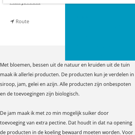
n
Plan je route
a
VVV informatiepunten
a
g
Bucketlists
n
a
Route
e
Wat is er vandaag te
a
r
doen?
a
N
Met een groep
r
a
Gemeenten
N
t
Met bloemen, bessen uit de natuur en kruiden uit de tuin
a
u
maak ik allerlei producten. De producten kun je verdelen in
t
u
siroop, jam, gelei en azijn. Alle producten zijn onbespoten
u
r
en de toevoegingen zijn biologisch.
u
l
r
i
De jam maak ik met zo min mogelijk suiker door
l
j
toevoeging van extra pectine. Dat houdt in dat na opening
i
k
de producten in de koeling bewaard moeten worden. Voor