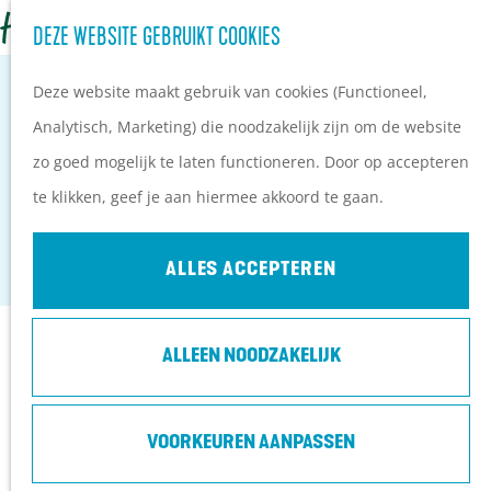
Z
Campings
DEZE WEBSITE GEBRUIKT COOKIES
G
o
M
Vakantieparken
a
Deze website maakt gebruik van cookies (Functioneel,
e
e
Hotels
n
Analytisch, Marketing) die noodzakelijk zijn om de website
k
n
B&B's
a
zo goed mogelijk te laten functioneren. Door op accepteren
e
u
RECREATIEGEBIED KWINTELOOIJEN
a
te klikken, geef je aan hiermee akkoord te gaan.
n
PLAN JE BEZOEK
r
Rhenen
Ontdekkingen van
d
ALLES ACCEPTEREN
bezoekers
e
De wolf op de Heuvelrug
h
Arrangementen en acties
Contact
ALLEEN NOODZAKELIJK
o
Blogs over de Heuvelrug
m
Praktische informatie
Oude Veensegrindweg 39
e
VOORKEUREN AANPASSEN
Hoe kom ik op de
3911 TA
Rhenen
p
Heuvelrug?