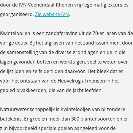
i
o
l
e
i
door de IVN Veenendaal-Rhenen vrij regelmatig excursies
o
j
o
o
l
j
georganiseerd.
Zie website IVN
.
p
e
i
o
o
e
u
n
j
i
o
n
Kwintelooijen is een zandafgraving uit de 70-er jaren van de
p
e
j
i
vorige eeuw. Bij het afgraven van het zand kwam men, door
m
n
e
j
de samenstelling van de diverse grondlagen en de in die
e
n
e
lagen gevonden botten en werktuigen, veel te weten over
t
n
de ijstijden en zelfs de tijden daarvóór. Het bleek dat er
v
vóór het ontstaan van de Heuvelrug al mensen in het
e
gebied bivakkeerden, die van de jacht leefden.
r
g
Natuurwetenschappelijk is Kwintelooijen van bijzondere
r
betekenis. Er groeien meer dan 300 plantensoorten en er
o
zijn bijvoorbeeld speciale poelen aangelegd voor de
t