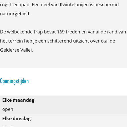
rugstreeppad. Een deel van Kwintelooijen is beschermd
e
natuurgebied.
a
f
De welbekende trap bevat 169 treden en vanaf de rand van
b
het terrein heb je een schitterend uitzicht over o.a. de
e
Gelderse Vallei.
e
l
d
i
Openingstijden
n
g
Elke maandag
D
open
a
Elke dinsdag
g