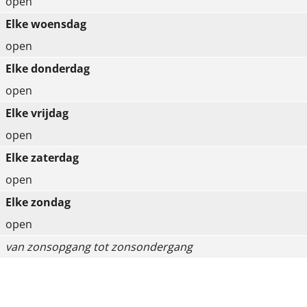
open
r
Elke woensdag
e
open
c
Elke donderdag
r
open
e
Elke vrijdag
a
open
t
Elke zaterdag
i
open
e
Elke zondag
g
open
e
van zonsopgang tot zonsondergang
b
i
e