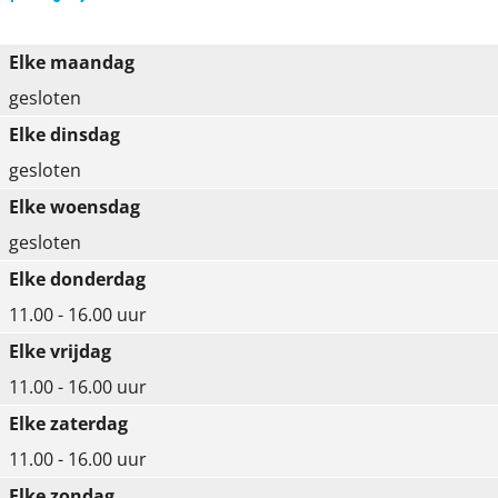
i
i
i
n
n
n
Elke maandag
g
g
g
gesloten
K
K
K
Elke dinsdag
a
a
a
gesloten
s
s
s
Elke woensdag
t
t
t
gesloten
e
e
e
Elke donderdag
e
e
e
11.00 - 16.00 uur
l
l
l
Elke vrijdag
A
A
A
11.00 - 16.00 uur
m
m
m
Elke zaterdag
e
e
e
11.00 - 16.00 uur
r
r
r
Elke zondag