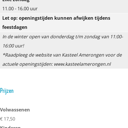
o
o
o
11.00 - 16.00 uur
n
n
n
Let op: openingstijden kunnen afwijken tijdens
g
g
g
feestdagen
e
e
e
In de winter open van donderdag t/m zondag van 11:00-
n
n
n
16:00 uur!
*Raadpleeg de website van Kasteel Amerongen voor de
actuele openingstijden: www.kasteelamerongen.nl
Prijzen
Volwassenen
€ 17,50