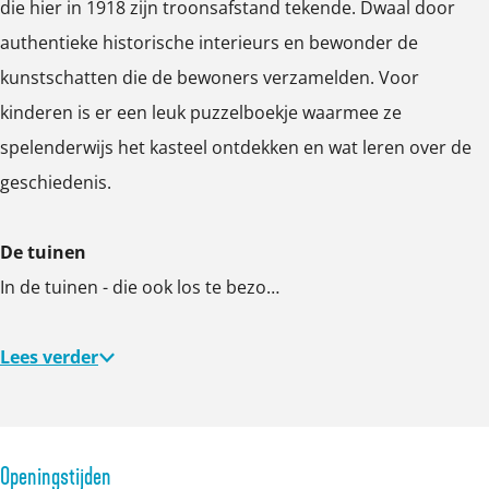
die hier in 1918 zijn troonsafstand tekende. Dwaal door
e
e
e
authentieke historische interieurs en bewonder de
r
r
r
kunstschatten die de bewoners verzamelden. Voor
g
g
g
kinderen is er een leuk puzzelboekje waarmee ze
r
r
r
spelenderwijs het kasteel ontdekken en wat leren over de
o
o
o
geschiedenis.
t
t
t
e
e
e
De tuinen
a
a
a
In de tuinen - die ook los te bezo…
f
f
f
b
b
b
Lees verder
e
e
e
e
e
e
l
l
l
d
d
d
Openingstijden