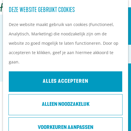
Z
Campings
DEZE WEBSITE GEBRUIKT COOKIES
G
o
M
Vakantieparken
a
Deze website maakt gebruik van cookies (Functioneel,
e
e
Hotels
n
Analytisch, Marketing) die noodzakelijk zijn om de website
k
n
B&B's
a
zo goed mogelijk te laten functioneren. Door op accepteren
e
u
KASTEEL AMERONGEN
a
te klikken, geef je aan hiermee akkoord te gaan.
n
PLAN JE BEZOEK
r
Amerongen
Ontdekkingen van
d
ALLES ACCEPTEREN
bezoekers
e
De wolf op de Heuvelrug
h
Arrangementen en acties
Contact
ALLEEN NOODZAKELIJK
o
Blogs over de Heuvelrug
m
Praktische informatie
Kasteel Amerongen
e
VOORKEUREN AANPASSEN
Hoe kom ik op de
Drostestraat 20
p
Heuvelrug?