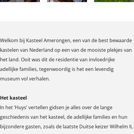
n
o
n
g
g
n
g
e
O
O
O
e
g
e
n
p
p
p
n
e
n
e
e
e
n
Welkom bij Kasteel Amerongen, een van de best bewaarde
n
n
n
kastelen van Nederland op een van de mooiste plekjes van
p
p
p
het land. Ooit was dit de residentie van invloedrijke
o
o
o
adellijke families, tegenwoordig is het een levendig
p
p
p
museum vol verhalen.
u
u
u
p
p
p
Het kasteel
m
m
m
In het ‘Huys’ vertellen gidsen je alles over de lange
e
e
e
geschiedenis van het kasteel, de adellijke families en hun
t
t
t
bijzondere gasten, zoals de laatste Duitse keizer Wilhelm II,
v
v
v