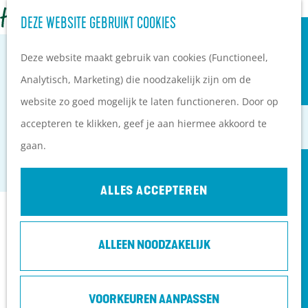
OVERNACHTEN
Z
DEZE WEBSITE GEBRUIKT COOKIES
G
Campings
o
M
a
Vakantieparken
Deze website maakt gebruik van cookies (Functioneel,
e
e
n
Hotels
Analytisch, Marketing) die noodzakelijk zijn om de
k
n
a
B&B's
website zo goed mogelijk te laten functioneren. Door op
e
u
HISTORISCHE MOESTUIN BARTIMÉUS
a
accepteren te klikken, geef je aan hiermee akkoord te
n
r
PLAN JE BEZOEK
gaan.
DOORN
d
Ontdekkingen van
e
bezoekers
ALLES ACCEPTEREN
h
De wolf op de Heuvelrug
Contact
o
Arrangementen en acties
ALLEEN NOODZAKELIJK
m
Blogs over de Heuvelrug
Bartiméus
e
Praktische informatie
Driebergsestraatweg 44
p
Hoe kom ik op de
VOORKEUREN AANPASSEN