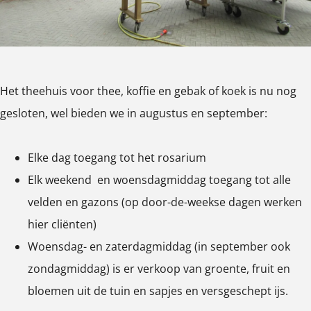
s
s
h
c
c
e
h
h
M
e
e
o
Het theehuis voor thee, koffie en gebak of koek is nu nog
M
M
e
gesloten, wel bieden we in augustus en september:
o
o
s
e
e
t
Elke dag toegang tot het rosarium
s
s
u
Elk weekend en woensdagmiddag toegang tot alle
t
t
i
velden en gazons (op door-de-weekse dagen werken
u
u
n
hier cliënten)
i
i
B
Woensdag- en zaterdagmiddag (in september ook
n
n
a
zondagmiddag) is er verkoop van groente, fruit en
B
B
r
bloemen uit de tuin en sapjes en versgeschept ijs.
a
a
t