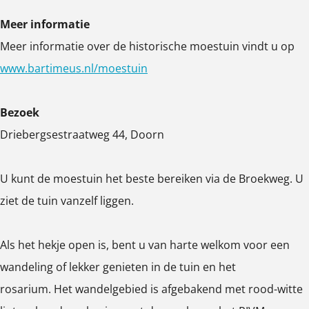
r
r
i
Meer informatie
t
t
m
Meer informatie over de historische moestuin vindt u op
i
i
é
www.bartimeus.nl/moestuin
m
m
u
é
é
s
Bezoek
u
u
Driebergsestraatweg 44, Doorn
s
s
U kunt de moestuin het beste bereiken via de Broekweg. U
ziet de tuin vanzelf liggen.
Als het hekje open is, bent u van harte welkom voor een
wandeling of lekker genieten in de tuin en het
rosarium. Het wandelgebied is afgebakend met rood-witte