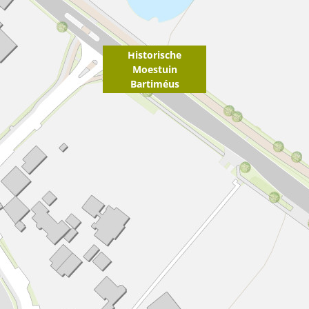
Historische
Moestuin
Bartiméus