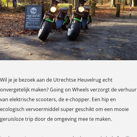
e
W
n
e
l
h
W
e
s
e
h
l
R
e
e
s
e
l
e
R
n
s
l
e
s
R
s
n
w
e
R
s
Wil je je bezoek aan de Utrechtse Heuvelrug echt
o
n
e
w
onvergetelijk maken? Going on Wheels verzorgt de verhuur
u
s
n
o
van elektrische scooters, de e-chopper. Een hip en
d
w
s
u
ecologisch vervoermiddel super geschikt om een mooie
e
o
w
d
geruisloze trip door de omgeving mee te maken.
u
o
e
d
u