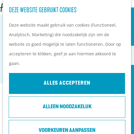
OVERNACHTEN
Z
DEZE WEBSITE GEBRUIKT COOKIES
G
Campings
o
M
a
Vakantieparken
Deze website maakt gebruik van cookies (Functioneel,
e
e
n
Hotels
Analytisch, Marketing) die noodzakelijk zijn om de
k
n
a
B&B's
website zo goed mogelijk te laten functioneren. Door op
e
u
GOING ON WHEELS RENSWOUDE
a
accepteren te klikken, geef je aan hiermee akkoord te
n
r
PLAN JE BEZOEK
gaan.
Renswoude
d
Ontdekkingen van
e
bezoekers
ALLES ACCEPTEREN
h
De wolf op de Heuvelrug
Contact
o
Arrangementen en acties
ALLEEN NOODZAKELIJK
m
Blogs over de Heuvelrug
Grebbelounge
e
Praktische informatie
Buursteeg 2
p
Hoe kom ik op de
VOORKEUREN AANPASSEN