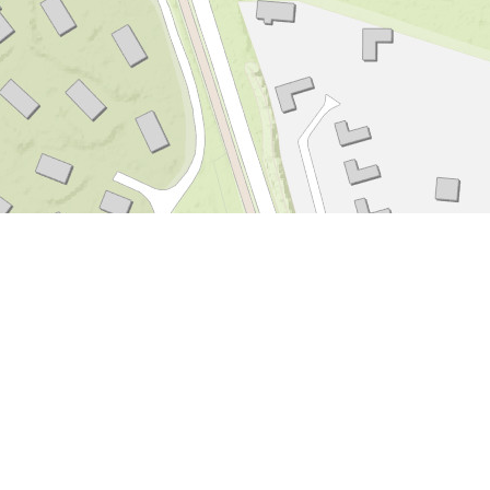
Leaflet
|
Tiles © Esri - Esri, DeLorme, NAVTEQ, TomTom, Intermap, iPC, USGS, FAO, NPS, NRCAN, GeoBase,
Kadaster NL, Ordnance Survey, Esri Japan, METI, Esri China (Hong Kong), and the GIS User Community
In de buurt