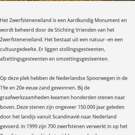
n
n
e
e
Het Zwerfsteneneiland is een Aardkundig Monument en
n
i
wordt beheerd door de Stichting Vrienden van het
e
l
Zwerfsteneneiland. Het bestaat uit een natuur- en een
i
a
cultuurgedeelte. Er liggen stollingsgesteenten,
l
n
afzettingsgesteenten en omzettingsgesteenten.
a
d
n
Op deze plek hebben de Nederlandse Spoorwegen in de
d
19e en 20e eeuw zand gewonnen. Bij de
graafwerkzaamheden kwamen honderden stenen naar
boven. Deze stenen zijn ongeveer 150.000 jaar geleden
door het landijs vanuit Scandinavië naar Nederland
gevoerd. In 1999 zijn 700 zwerfstenen verwerkt in op het