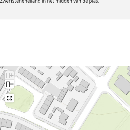
Zwerfsteneneiland in het midden van de plas.
+
−