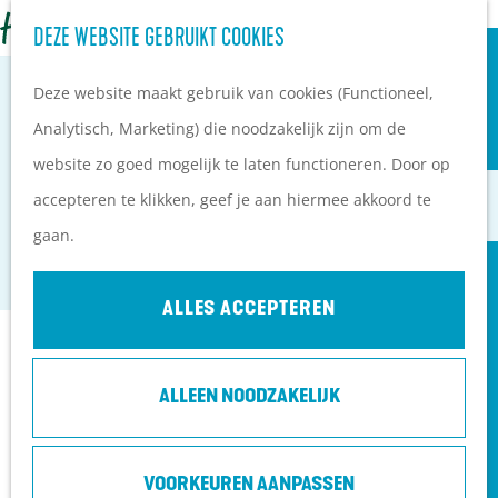
OVERNACHTEN
Z
DEZE WEBSITE GEBRUIKT COOKIES
G
Campings
o
M
a
Vakantieparken
Deze website maakt gebruik van cookies (Functioneel,
e
e
n
Hotels
Analytisch, Marketing) die noodzakelijk zijn om de
k
n
a
B&B's
website zo goed mogelijk te laten functioneren. Door op
e
u
ZWERFSTENENEILAND
a
accepteren te klikken, geef je aan hiermee akkoord te
n
r
PLAN JE BEZOEK
gaan.
Maarn
d
Ontdekkingen van
e
bezoekers
ALLES ACCEPTEREN
h
De wolf op de Heuvelrug
Contact
o
Arrangementen en acties
ALLEEN NOODZAKELIJK
m
Blogs over de Heuvelrug
Postbus 130
e
Praktische informatie
3950 AC
Maarn
p
Hoe kom ik op de
VOORKEUREN AANPASSEN