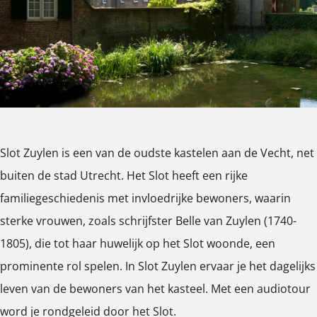
k
a
e
l
y
S
m
n
e
l
l
S
n
e
o
l
n
t
o
Z
t
u
Z
Slot Zuylen is een van de oudste kastelen aan de Vecht, net
y
u
buiten de stad Utrecht. Het Slot heeft een rijke
l
y
familiegeschiedenis met invloedrijke bewoners, waarin
e
l
sterke vrouwen, zoals schrijfster Belle van Zuylen (1740-
n
e
1805), die tot haar huwelijk op het Slot woonde, een
n
prominente rol spelen. In Slot Zuylen ervaar je het dagelijks
leven van de bewoners van het kasteel. Met een audiotour
word je rondgeleid door het Slot.