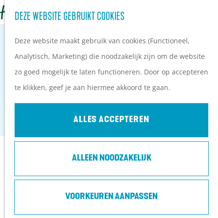
Z
Campings
DEZE WEBSITE GEBRUIKT COOKIES
G
o
M
Vakantieparken
a
Deze website maakt gebruik van cookies (Functioneel,
e
e
Hotels
n
Analytisch, Marketing) die noodzakelijk zijn om de website
k
n
B&B's
a
zo goed mogelijk te laten functioneren. Door op accepteren
e
u
SLOT ZUYLEN
a
te klikken, geef je aan hiermee akkoord te gaan.
n
PLAN JE BEZOEK
r
Oud Zuilen
Ontdekkingen van
d
ALLES ACCEPTEREN
bezoekers
e
De wolf op de Heuvelrug
h
Arrangementen en acties
Contact
ALLEEN NOODZAKELIJK
o
Blogs over de Heuvelrug
m
Praktische informatie
Tournooiveld 1
e
VOORKEUREN AANPASSEN
Hoe kom ik op de
3611 AS
Oud Zuilen
p
Heuvelrug?