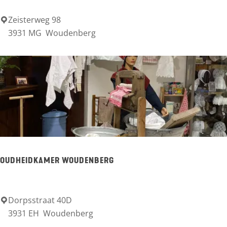
k
Zeisterweg 98
Z
D
3931 MG
Woudenberg
e
e
l
H
f
e
b
i
e
g
d
r
i
a
e
a
OUDHEIDKAMER WOUDENBERG
n
f
i
n
Dorpsstraat 40D
O
3931 EH
Woudenberg
g
u