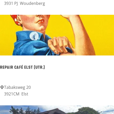
3931 PJ
Woudenberg
r
i
c
h
t
i
n
g
G
REPAIR CAFÉ ELST (UTR.)
r
e
Tabaksweg 20
R
b
3921CM
Elst
e
b
p
e
a
l