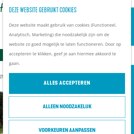
OVERNACHTEN
Z
DEZE WEBSITE GEBRUIKT COOKIES
G
Campings
o
M
a
Vakantieparken
Deze website maakt gebruik van cookies (Functioneel,
e
e
n
Hotels
Analytisch, Marketing) die noodzakelijk zijn om de
k
n
ALLE LOCATIES OP DE HEUVELRUG
a
B&B's
website zo goed mogelijk te laten functioneren. Door op
e
u
a
W
S
accepteren te klikken, geef je aan hiermee akkoord te
n
Filter
r
PLAN JE BEZOEK
A
o
gaan.
d
Ontdekkingen van
T
r
S
25 T/M 48 VAN 506 RESULTATEN
e
bezoekers
t
Z
ALLES ACCEPTEREN
o
h
De wolf op de Heuvelrug
e
O
r
o
Arrangementen en acties
e
E
t
ALLEEN NOODZAKELIJK
m
Blogs over de Heuvelrug
r
K
e
e
Praktische informatie
o
J
e
p
Hoe kom ik op de
p
VOORKEUREN AANPASSEN
E
r