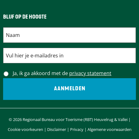
g
e
i
p
BLIJF OP DE HOOGTE
n
a
a
g
i
Ja, ik ga akkoord met de
privacy statement
n
a
© 2026 Regionaal Bureau voor Toerisme (RBT) Heuvelrug & Vallei |
Cookie voorkeuren
|
Disclaimer
|
Privacy
|
Algemene voorwaarden