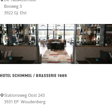
C
Bosweg 3
z
h
3922 GJ
Elst
e
a
e
l
l
e
t
p
a
r
k
HOTEL SCHIMMEL / BRASSERIE 1885
&
C
Stationsweg Oost 243
H
a
3931 EP
Woudenberg
o
m
t