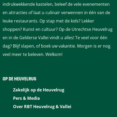
e
indrukwekkende kastelen, beleef de vele evenementen
e
a
p
a
a
d
a
a
a
l
en attracties of laat u culinair verwennen in één van de
v
g
a
g
g
e
g
g
g
g
leuke restaurants. Op stap met de kids? Lekker
a
shoppen? Kunst en cultuur? Op de Utrechtse Heuvelrug
o
i
g
i
i
v
i
i
i
t
en in de Gelderse Vallei vindt u alles! Te veel voor één
r
n
i
n
n
o
n
n
n
dag? Blijf slapen, of boek uw vakantie. Morgen is er nog
veel meer te beleven. Welkom!
i
a
n
a
a
l
a
a
a
g
a
g
OP DE HEUVELRUG
e
e
Zakelijk op de Heuvelrug
p
n
Pers & Media
a
d
Over RBT Heuvelrug & Vallei