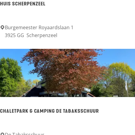
HUIS SCHERPENZEEL
W
i
l
Burgemeester Royaardslaan 1
H
3925 GG
Scherpenzeel
l
u
a
i
e
s
r
S
c
h
e
r
CHALETPARK & CAMPING DE TABAKSSCHUUR
p
e
n
De Tabaksschuur