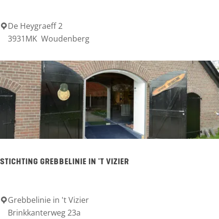
t
De Heygraeff 2
H
e
3931MK
Woudenberg
e
n
n
s
c
h
o
t
e
STICHTING GREBBELINIE IN 'T VIZIER
r
m
e
Grebbelinie in 't Vizier
S
Brinkkanterweg 23a
e
t