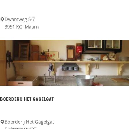
i
l
l
Dwarsweg 5-7
C
3951 KG
Maarn
e
a
m
m
I
p
I
i
I
n
g
E
i
BOERDERIJ HET GAGELGAT
j
c
k
Boerderij Het Gagelgat
B