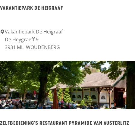
n
VAKANTIEPARK DE HEIGRAAF
b
e
r
Vakantiepark De Heigraaf
V
De Heygraeff 9
g
a
3931 ML
WOUDENBERG
k
a
n
t
i
e
p
a
ZELFBEDIENING'S RESTAURANT PYRAMIDE VAN AUSTERLITZ
r