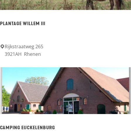
.
I
)
n
PLANTAGE WILLEM III
f
o
P
Rijkstraatweg 265
P
3921AH
Rhenen
u
l
n
a
t
n
t
a
g
e
W
CAMPING EIJCKELENBURG