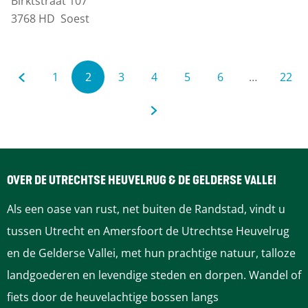
Birktstraat 107
e
o
3768 HD
Soest
l
e
e
r
n
d
1
2
3
4
5
6
…
22
b
G
G
H
G
G
G
G
G
e
u
r
a
a
u
a
a
G
a
a
a
r
i
g
n
n
i
n
n
a
n
n
n
j
H
OVER DE UTRECHTSE HEUVELRUG & DE GELDERSE VALLEI
a
a
d
a
a
n
a
a
a
e
Als een oase van rust, net buiten de Randstad, vindt u
a
a
i
a
a
a
a
a
a
t
tussen Utrecht en Amersfoort de Utrechtse Heuvelrug
G
en de Gelderse Vallei, met hun prachtige natuur, talloze
r
r
g
r
r
a
r
r
r
a
landgoederen en levendige steden en dorpen. Wandel of
d
p
e
p
p
r
p
p
p
g
fiets door de heuvelachtige bossen langs