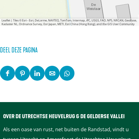
a
a
r
Leaflet
|
Tiles © Esri - Esri, DeLorme, NAVTEQ, TomTom, Intermap, iPC, USGS, FAO, NPS, NRCAN, GeoBase,
Kadaster NL, Ordnance Survey, Esri Japan, METI, Esri China (Hong Kong), and the GIS User Community
DEEL DEZE PAGINA
D
D
D
D
D
e
e
e
e
e
e
e
e
e
e
l
l
l
l
l
d
d
d
d
d
OVER DE UTRECHTSE HEUVELRUG & DE GELDERSE VALLEI
e
e
e
e
e
Als een oase van rust, net buiten de Randstad, vindt u
z
z
z
z
z