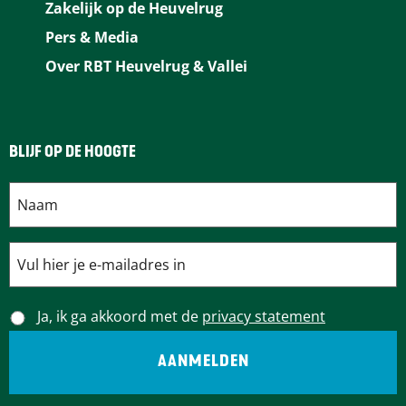
Zakelijk op de Heuvelrug
o
r
d
l
A
Pers & Media
o
e
I
p
Over RBT Heuvelrug & Vallei
k
s
n
p
t
BLIJF OP DE HOOGTE
Ja, ik ga akkoord met de
privacy statement