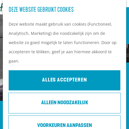
OVERNACHTEN
Z
DEZE WEBSITE GEBRUIKT COOKIES
G
Campings
o
M
a
Vakantieparken
Deze website maakt gebruik van cookies (Functioneel,
e
e
n
Hotels
Analytisch, Marketing) die noodzakelijk zijn om de
k
n
a
B&B's
website zo goed mogelijk te laten functioneren. Door op
e
u
a
accepteren te klikken, geef je aan hiermee akkoord te
n
r
PLAN JE BEZOEK
gaan.
d
Ontdekkingen van
e
bezoekers
ALLES ACCEPTEREN
h
De wolf op de Heuvelrug
o
Arrangementen en acties
ALLEEN NOODZAKELIJK
m
Blogs over de Heuvelrug
FIETS- EN WANDELARRANGEMENT
e
Praktische informatie
BOERDERIJ DE WEISTAAR
p
Hoe kom ik op de
VOORKEUREN AANPASSEN