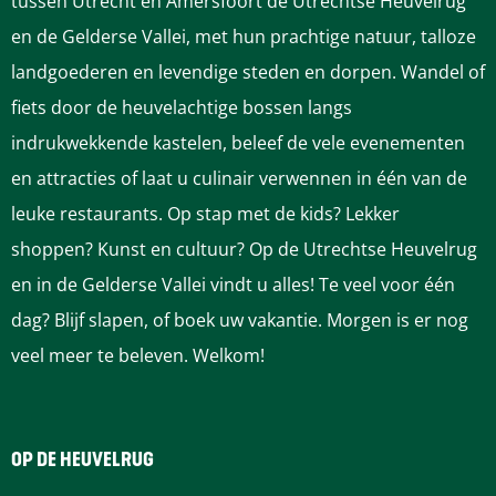
tussen Utrecht en Amersfoort de Utrechtse Heuvelrug
e
e
e
e
e
en de Gelderse Vallei, met hun prachtige natuur, talloze
p
p
p
p
p
landgoederen en levendige steden en dorpen. Wandel of
a
a
a
a
a
fiets door de heuvelachtige bossen langs
g
g
g
g
g
indrukwekkende kastelen, beleef de vele evenementen
i
i
i
i
i
en attracties of laat u culinair verwennen in één van de
n
n
n
n
n
leuke restaurants. Op stap met de kids? Lekker
a
a
a
a
a
shoppen? Kunst en cultuur? Op de Utrechtse Heuvelrug
o
o
o
o
o
en in de Gelderse Vallei vindt u alles! Te veel voor één
p
p
p
p
p
dag? Blijf slapen, of boek uw vakantie. Morgen is er nog
F
P
L
e
W
veel meer te beleven. Welkom!
a
i
i
-
h
c
n
n
m
a
e
t
k
a
t
OP DE HEUVELRUG
b
e
e
i
s