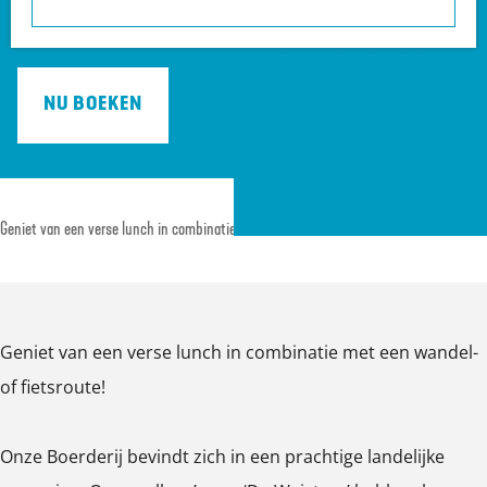
a
Heuvelrug?
€ 13,50
g
VVV informatiepunten
e
Bucketlists
NU BOEKEN
Wat is er vandaag te
doen?
Met een groep
Gemeenten
Geniet van een verse lunch in combinatie met een wandel- of fietsroute!
Geniet van een verse lunch in combinatie met een wandel-
of fietsroute!
Onze Boerderij bevindt zich in een prachtige landelijke