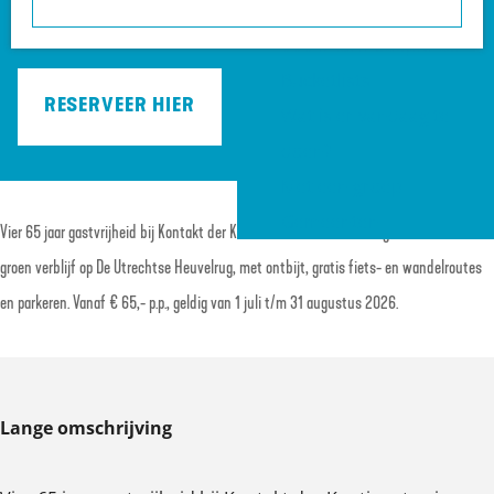
a
Heuvelrug?
vanaf
€ 65,00
g
VVV informatiepunten
e
Bucketlists
RESERVEER HIER
Wat is er vandaag te
doen?
Met een groep
Gemeenten
Vier 65 jaar gastvrijheid bij Kontakt der Kontinenten in Soesterberg. Geniet van een
groen verblijf op De Utrechtse Heuvelrug, met ontbijt, gratis fiets- en wandelroutes
en parkeren. Vanaf € 65,- p.p., geldig van 1 juli t/m 31 augustus 2026.
Lange omschrijving