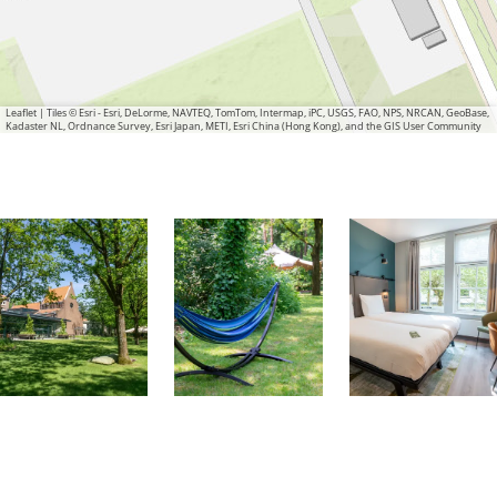
o
n
t
a
k
Leaflet
|
Tiles © Esri - Esri, DeLorme, NAVTEQ, TomTom, Intermap, iPC, USGS, FAO, NPS, NRCAN, GeoBase,
Kadaster NL, Ordnance Survey, Esri Japan, METI, Esri China (Hong Kong), and the GIS User Community
t
d
e
r
K
o
n
t
i
n
e
n
t
O
O
e
n
p
p