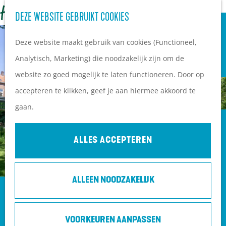
OVERNACHTEN
Z
DEZE WEBSITE GEBRUIKT COOKIES
G
Campings
o
M
a
Vakantieparken
Deze website maakt gebruik van cookies (Functioneel,
e
e
n
Hotels
Analytisch, Marketing) die noodzakelijk zijn om de
k
n
a
B&B's
website zo goed mogelijk te laten functioneren. Door op
e
u
a
accepteren te klikken, geef je aan hiermee akkoord te
n
r
PLAN JE BEZOEK
gaan.
d
Ontdekkingen van
e
bezoekers
ALLES ACCEPTEREN
h
De wolf op de Heuvelrug
o
Arrangementen en acties
ALLEEN NOODZAKELIJK
m
Blogs over de Heuvelrug
JUBILEUMARRANGEMENT | KONTAKT
e
Praktische informatie
DER KONTINENTEN
p
Hoe kom ik op de
VOORKEUREN AANPASSEN