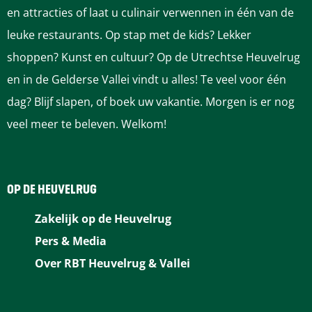
r
r
i
i
i
i
i
en attracties of laat u culinair verwennen in één van de
o
o
n
n
n
n
n
leuke restaurants. Op stap met de kids? Lekker
t
t
a
a
a
a
a
shoppen? Kunst en cultuur? Op de Utrechtse Heuvelrug
e
e
o
o
o
o
o
en in de Gelderse Vallei vindt u alles! Te veel voor één
a
a
p
p
p
p
p
dag? Blijf slapen, of boek uw vakantie. Morgen is er nog
f
f
F
P
L
e
W
veel meer te beleven. Welkom!
b
b
a
i
i
-
h
e
e
c
n
n
m
a
e
e
e
t
k
a
t
OP DE HEUVELRUG
l
l
b
e
e
i
s
Zakelijk op de Heuvelrug
d
d
o
r
d
l
A
Pers & Media
i
i
o
e
I
p
Over RBT Heuvelrug & Vallei
n
n
k
s
n
p
g
g
t