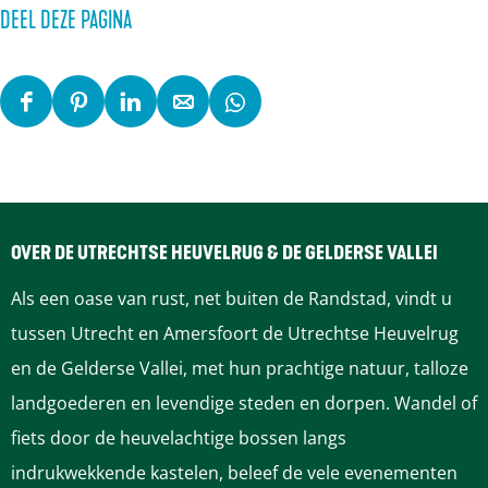
e
e
DEEL DEZE PAGINA
n
n
p
p
o
o
D
D
D
D
D
p
p
e
e
e
e
e
u
u
e
e
e
e
e
p
p
l
l
l
l
l
m
m
d
d
d
d
d
OVER DE UTRECHTSE HEUVELRUG & DE GELDERSE VALLEI
e
e
e
e
e
e
e
Als een oase van rust, net buiten de Randstad, vindt u
t
t
z
z
z
z
z
tussen Utrecht en Amersfoort de Utrechtse Heuvelrug
v
v
e
e
e
e
e
en de Gelderse Vallei, met hun prachtige natuur, talloze
e
e
p
p
p
p
p
landgoederen en levendige steden en dorpen. Wandel of
r
r
a
a
a
a
a
fiets door de heuvelachtige bossen langs
g
g
g
g
g
g
g
indrukwekkende kastelen, beleef de vele evenementen