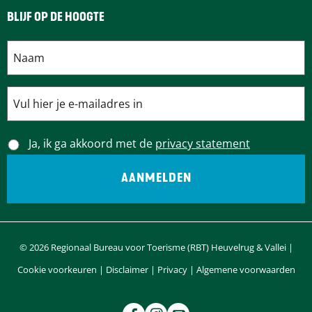
p
p
BLIJF OP DE HOOGTE
h
h
p
p
b
2
s
5
7
d
7
j
Ja, ik ga akkoord met de
privacy statement
j
8
h
p
0
o
i
s
© 2026 Regionaal Bureau voor Toerisme (RBT) Heuvelrug & Vallei |
6
v
Cookie voorkeuren
|
Disclaimer
|
Privacy
|
Algemene voorwaarden
5
b
t
j