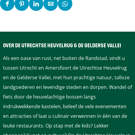
D
D
D
D
D
e
e
e
e
e
e
e
e
e
e
l
l
l
l
l
d
d
d
d
d
OVER DE UTRECHTSE HEUVELRUG & DE GELDERSE VALLEI
e
e
e
e
e
Als een oase van rust, net buiten de Randstad, vindt u
z
z
z
z
z
tussen Utrecht en Amersfoort de Utrechtse Heuvelrug
e
e
e
e
e
en de Gelderse Vallei, met hun prachtige natuur, talloze
p
p
p
p
p
landgoederen en levendige steden en dorpen. Wandel of
a
a
a
a
a
fiets door de heuvelachtige bossen langs
g
g
g
g
g
indrukwekkende kastelen, beleef de vele evenementen
i
i
i
i
i
en attracties of laat u culinair verwennen in één van de
n
n
n
n
n
leuke restaurants. Op stap met de kids? Lekker
a
a
a
a
a