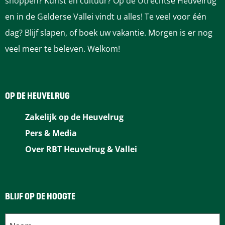
shoppen? Kunst en cultuur? Op de Utrechtse Heuvelrug
o
o
o
o
o
en in de Gelderse Vallei vindt u alles! Te veel voor één
p
p
p
p
p
dag? Blijf slapen, of boek uw vakantie. Morgen is er nog
F
P
L
e
W
veel meer te beleven. Welkom!
a
i
i
-
h
c
n
n
m
a
e
t
k
a
t
OP DE HEUVELRUG
b
e
e
i
s
Zakelijk op de Heuvelrug
o
r
d
l
A
Pers & Media
o
e
I
p
Over RBT Heuvelrug & Vallei
k
s
n
p
t
BLIJF OP DE HOOGTE