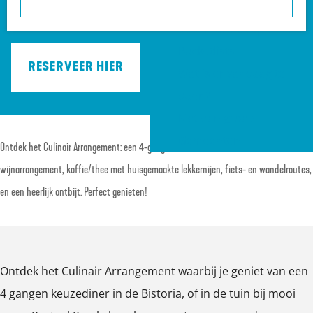
a
Heuvelrug?
vanaf
€ 186,50
g
VVV informatiepunten
e
Bucketlists
RESERVEER HIER
Wat is er vandaag te
doen?
Met een groep
Gemeenten
Ontdek het Culinair Arrangement: een 4-gangen keuzediner in Bistoria of de tuin,
wijnarrangement, koffie/thee met huisgemaakte lekkernijen, fiets- en wandelroutes,
en een heerlijk ontbijt. Perfect genieten!
Ontdek het Culinair Arrangement waarbij je geniet van een
4 gangen keuzediner in de Bistoria, of in de tuin bij mooi