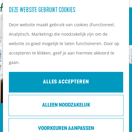
OVERNACHTEN
Z
DEZE WEBSITE GEBRUIKT COOKIES
G
Campings
o
M
a
Vakantieparken
Deze website maakt gebruik van cookies (Functioneel,
e
e
n
Hotels
Analytisch, Marketing) die noodzakelijk zijn om de
k
n
a
B&B's
website zo goed mogelijk te laten functioneren. Door op
e
u
a
accepteren te klikken, geef je aan hiermee akkoord te
n
r
PLAN JE BEZOEK
gaan.
d
Ontdekkingen van
e
bezoekers
ALLES ACCEPTEREN
h
De wolf op de Heuvelrug
o
Arrangementen en acties
ALLEEN NOODZAKELIJK
m
Blogs over de Heuvelrug
CULINAIR ARRANGEMENT BIJ KASTEEL
e
Praktische informatie
KERCKEBOSCH
p
Hoe kom ik op de
VOORKEUREN AANPASSEN