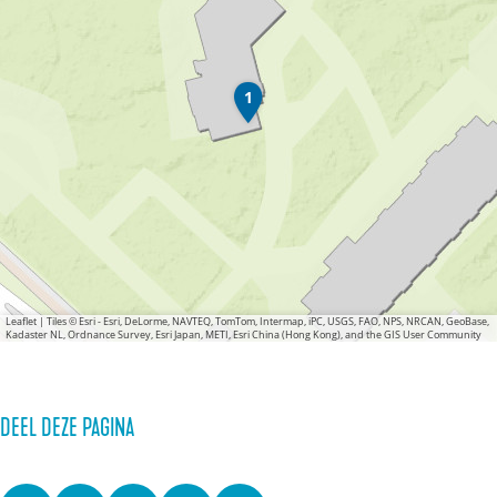
K
1
a
s
t
e
e
l
K
e
r
c
Leaflet
|
Tiles © Esri - Esri, DeLorme, NAVTEQ, TomTom, Intermap, iPC, USGS, FAO, NPS, NRCAN, GeoBase,
Kadaster NL, Ordnance Survey, Esri Japan, METI, Esri China (Hong Kong), and the GIS User Community
k
e
b
o
DEEL DEZE PAGINA
s
c
h