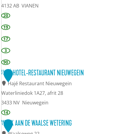
4132 AB
VIANEN
D
20
e
19
P
17
o
3
n
90
t
h
HAJÉ HOTEL-RESTAURANT NIEUWEGEIN
2
o
Hajé Restaurant Nieuwegein
e
Waterliniedok 1A27, afrit 28
v
3433 NV
Nieuwegein
e
H
14
a
WERK AAN DE WAALSE WETERING
3
j
Waalseweg 22