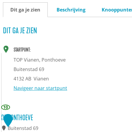
Dit ga je zien
Beschrijving
Knooppunte
DIT GA JE ZIEN
STARTPUNT:
TOP Vianen, Ponthoeve
Buitenstad 69
4132 AB
Vianen
Navigeer naar startpunt
10
DE PONTHOEVE
1
Buitenstad 69