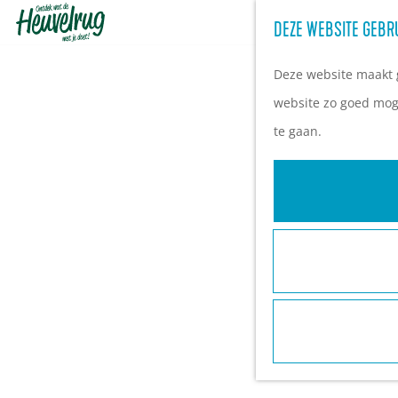
DEZE WEBSITE GEBR
G
a
Deze website maakt g
n
website zo goed moge
a
te gaan.
a
r
d
e
h
o
m
e
p