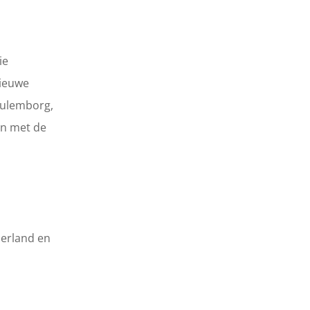
ie
nieuwe
Culemborg,
en met de
derland en