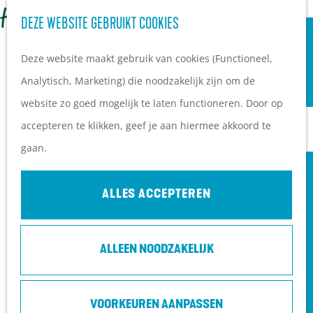
OVERNACHTEN
Z
DEZE WEBSITE GEBRUIKT COOKIES
G
Campings
o
M
a
Vakantieparken
Deze website maakt gebruik van cookies (Functioneel,
e
e
n
Hotels
Analytisch, Marketing) die noodzakelijk zijn om de
k
n
a
B&B's
website zo goed mogelijk te laten functioneren. Door op
e
u
a
accepteren te klikken, geef je aan hiermee akkoord te
n
r
PLAN JE BEZOEK
gaan.
d
Ontdekkingen van
e
bezoekers
ALLES ACCEPTEREN
h
De wolf op de Heuvelrug
o
Arrangementen en acties
ALLEEN NOODZAKELIJK
m
Blogs over de Heuvelrug
e
Praktische informatie
p
Hoe kom ik op de
VOORKEUREN AANPASSEN