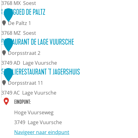
t
3768 MX
Soest
B
N
LANDGOED DE PALTZ
3
e
a
De Paltz 1
a
t
3768 MZ
Soest
u
i
L
RESTAURANT DE LAGE VUURSCHE
4
f
o
a
Dorpsstraat 2
o
n
n
3749 AD
Lage Vuursche
r
a
d
R
FAMILIERESTAURANT 'T JAGERSHUIS
5
t
a
g
e
Dorpsstraat 11
h
l
o
s
3749 AC
Lage Vuursche
u
M
e
t
F
EINDPUNT:
i
i
d
a
a
Hoge Vuurseweg
s
l
D
u
m
3749
Lage Vuursche
i
e
r
i
Navigeer naar eindpunt