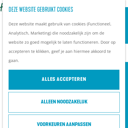
OVERNACHTEN
Z
DEZE WEBSITE GEBRUIKT COOKIES
G
Campings
o
M
a
Vakantieparken
Deze website maakt gebruik van cookies (Functioneel,
e
e
n
Hotels
Analytisch, Marketing) die noodzakelijk zijn om de
k
n
a
B&B's
website zo goed mogelijk te laten functioneren. Door op
e
u
a
accepteren te klikken, geef je aan hiermee akkoord te
n
r
PLAN JE BEZOEK
gaan.
d
Ontdekkingen van
e
bezoekers
ALLES ACCEPTEREN
h
De wolf op de Heuvelrug
o
Arrangementen en acties
ALLEEN NOODZAKELIJK
m
Blogs over de Heuvelrug
e
Praktische informatie
p
Hoe kom ik op de
VOORKEUREN AANPASSEN