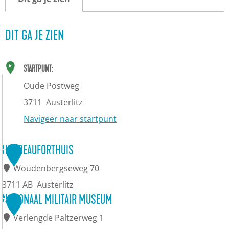
DIT GA JE ZIEN
STARTPUNT:
Oude Postweg
3711
Austerlitz
Navigeer naar startpunt
HET BEAUFORTHUIS
1
Woudenbergseweg 70
3711 AB
Austerlitz
H
NATIONAAL MILITAIR MUSEUM
2
e
Verlengde Paltzerweg 1