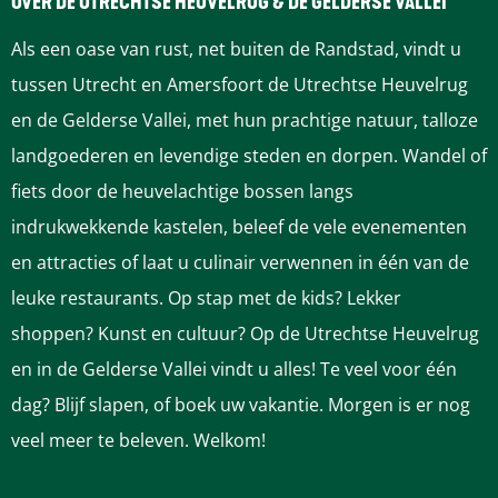
e
e
e
e
e
OVER DE UTRECHTSE HEUVELRUG & DE GELDERSE VALLEI
z
z
z
z
z
Als een oase van rust, net buiten de Randstad, vindt u
e
e
e
e
e
tussen Utrecht en Amersfoort de Utrechtse Heuvelrug
p
p
p
p
p
en de Gelderse Vallei, met hun prachtige natuur, talloze
a
a
a
a
a
landgoederen en levendige steden en dorpen. Wandel of
g
g
g
g
g
fiets door de heuvelachtige bossen langs
i
i
i
i
i
indrukwekkende kastelen, beleef de vele evenementen
n
n
n
n
n
en attracties of laat u culinair verwennen in één van de
a
a
a
a
a
leuke restaurants. Op stap met de kids? Lekker
o
o
o
o
o
shoppen? Kunst en cultuur? Op de Utrechtse Heuvelrug
p
p
p
p
p
en in de Gelderse Vallei vindt u alles! Te veel voor één
F
P
L
e
W
dag? Blijf slapen, of boek uw vakantie. Morgen is er nog
a
i
i
-
h
veel meer te beleven. Welkom!
c
n
n
m
a