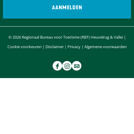
© 2026 Regionaal Bureau voor Toerisme (RBT) Heuvelrug & Vallei |
Cookie voorkeuren
|
Disclaimer
|
Privacy
|
Algemene voorwaarden
F
I
e
a
n
-
c
s
m
e
t
a
b
a
i
o
g
l
o
r
O