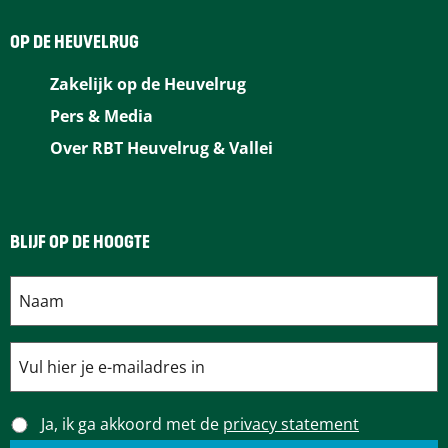
e
t
k
a
t
b
e
e
i
s
OP DE HEUVELRUG
o
r
d
l
A
Zakelijk op de Heuvelrug
o
e
I
p
Pers & Media
k
s
n
p
Over RBT Heuvelrug & Vallei
t
BLIJF OP DE HOOGTE
Ja, ik ga akkoord met de
privacy statement