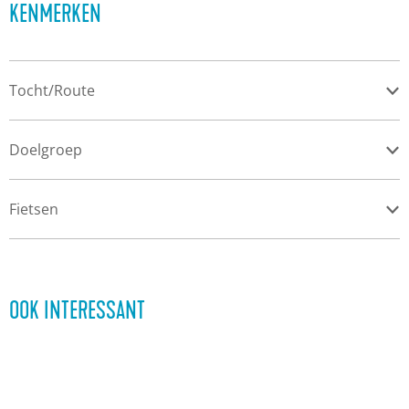
s
KENMERKEN
i
t
Tocht/Route
y
Doelgroep
Fietsen
OOK INTERESSANT