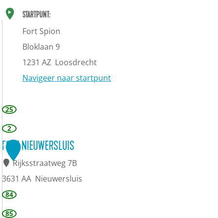
STARTPUNT:
Fort Spion
Bloklaan 9
1231 AZ
Loosdrecht
Navigeer naar startpunt
25
2
FORT NIEUWERSLUIS
1
Rijksstraatweg 7B
3631 AA
Nieuwersluis
F
84
o
85