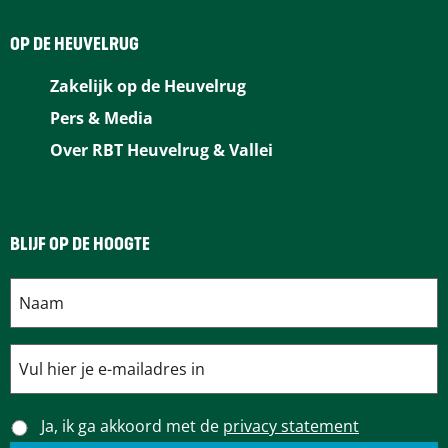
e
t
k
a
t
b
e
e
i
s
OP DE HEUVELRUG
o
r
d
l
A
Zakelijk op de Heuvelrug
o
e
I
p
Pers & Media
k
s
n
p
Over RBT Heuvelrug & Vallei
t
BLIJF OP DE HOOGTE
Ja, ik ga akkoord met de
privacy statement