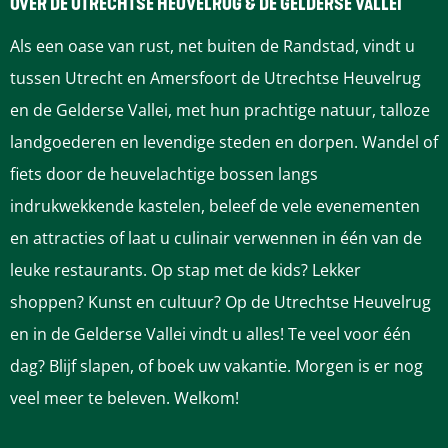
e
e
e
e
e
OVER DE UTRECHTSE HEUVELRUG & DE GELDERSE VALLEI
z
z
z
z
z
Als een oase van rust, net buiten de Randstad, vindt u
e
e
e
e
e
tussen Utrecht en Amersfoort de Utrechtse Heuvelrug
p
p
p
p
p
en de Gelderse Vallei, met hun prachtige natuur, talloze
a
a
a
a
a
landgoederen en levendige steden en dorpen. Wandel of
g
g
g
g
g
fiets door de heuvelachtige bossen langs
i
i
i
i
i
indrukwekkende kastelen, beleef de vele evenementen
n
n
n
n
n
en attracties of laat u culinair verwennen in één van de
a
a
a
a
a
leuke restaurants. Op stap met de kids? Lekker
o
o
o
o
o
shoppen? Kunst en cultuur? Op de Utrechtse Heuvelrug
p
p
p
p
p
en in de Gelderse Vallei vindt u alles! Te veel voor één
F
P
L
e
W
dag? Blijf slapen, of boek uw vakantie. Morgen is er nog
a
i
i
-
h
veel meer te beleven. Welkom!
c
n
n
m
a