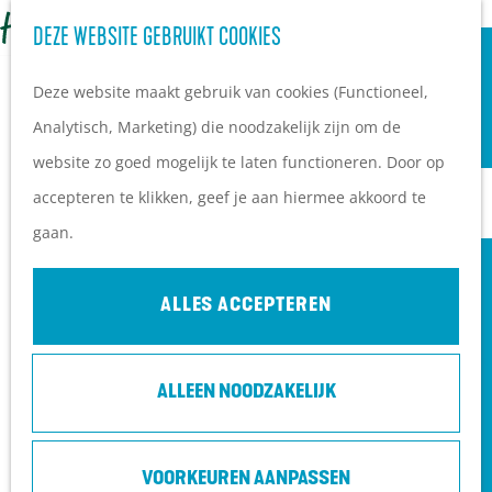
OVERNACHTEN
Z
DEZE WEBSITE GEBRUIKT COOKIES
G
Campings
o
M
a
Vakantieparken
Deze website maakt gebruik van cookies (Functioneel,
e
e
n
Hotels
Analytisch, Marketing) die noodzakelijk zijn om de
k
n
a
B&B's
website zo goed mogelijk te laten functioneren. Door op
e
u
a
accepteren te klikken, geef je aan hiermee akkoord te
n
r
PLAN JE BEZOEK
gaan.
d
Ontdekkingen van
e
bezoekers
ALLES ACCEPTEREN
h
De wolf op de Heuvelrug
o
Arrangementen en acties
ALLEEN NOODZAKELIJK
m
Blogs over de Heuvelrug
e
Praktische informatie
p
Hoe kom ik op de
VOORKEUREN AANPASSEN