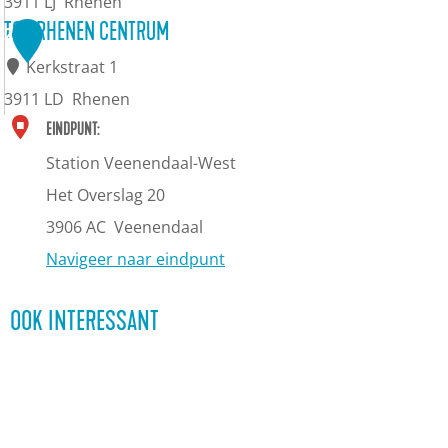
3911 LJ
Rhenen
S
TOP RHENEN CENTRUM
2
t
Kerkstraat 1
a
3911 LD
Rhenen
d
T
EINDPUNT:
s
O
Station Veenendaal-West
m
P
Het Overslag 20
u
R
3906 AC
Veenendaal
s
h
Navigeer naar eindpunt
e
e
u
OOK INTERESSANT
n
m
e
R
n
h
C