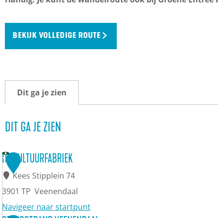
BEKIJK VOLLEDIGE ROUTE
Dit ga je zien
DIT GA JE ZIEN
DE CULTUURFABRIEK
1
Kees Stipplein 74
3901 TP
Veenendaal
Navigeer naar startpunt