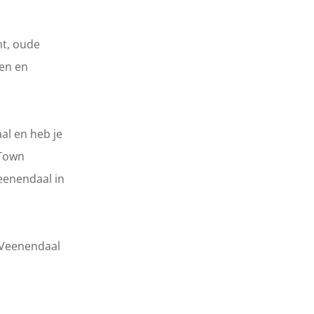
ht, oude
wen en
al en heb je
 Town
eenendaal in
 Veenendaal