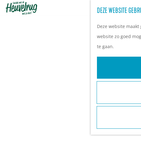
DEZE WEBSITE GEBR
G
a
Deze website maakt g
n
website zo goed moge
a
te gaan.
a
r
d
e
h
o
m
e
p