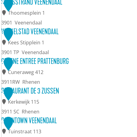
D
STADSSTRAND VEENENDAAL
2
e
Thoomesplein 1
C
3901
Veenendaal
u
S
WINKELSTAD VEENENDAAL
3
l
t
Kees Stipplein 1
t
a
3901 TP
Veenendaal
u
d
W
GROENE ENTREE PRATTENBURG
4
u
s
i
Cuneraweg 412
r
s
n
3911RW
Rhenen
f
t
k
G
RESTAURANT DE 3 ZUSSEN
5
a
r
e
r
Kerkewijk 115
b
a
l
o
3911 SC
Rhenen
r
n
s
e
R
DOWNTOWN VEENENDAAL
6
i
d
t
n
e
Tuinstraat 113