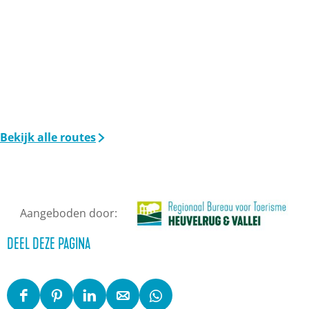
Bekijk alle routes
Aangeboden door:
DEEL DEZE PAGINA
D
D
D
D
D