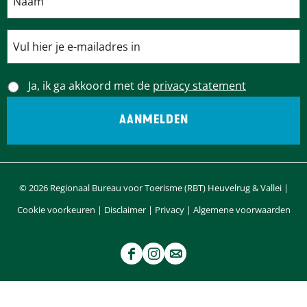
Ja, ik ga akkoord met de
privacy statement
© 2026 Regionaal Bureau voor Toerisme (RBT) Heuvelrug & Vallei |
Cookie voorkeuren
|
Disclaimer
|
Privacy
|
Algemene voorwaarden
F
I
e
a
n
-