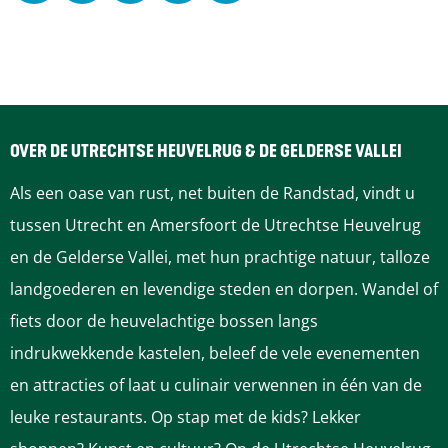
e
e
e
e
e
e
e
e
e
e
l
l
l
l
l
d
d
d
d
d
e
e
e
e
e
OVER DE UTRECHTSE HEUVELRUG & DE GELDERSE VALLEI
z
z
z
z
z
Als een oase van rust, net buiten de Randstad, vindt u
e
e
e
e
e
tussen Utrecht en Amersfoort de Utrechtse Heuvelrug
p
p
p
p
p
en de Gelderse Vallei, met hun prachtige natuur, talloze
a
a
a
a
a
landgoederen en levendige steden en dorpen. Wandel of
g
g
g
g
g
fiets door de heuvelachtige bossen langs
i
i
i
i
i
indrukwekkende kastelen, beleef de vele evenementen
n
n
n
n
n
en attracties of laat u culinair verwennen in één van de
a
a
a
a
a
leuke restaurants. Op stap met de kids? Lekker
o
o
o
o
o