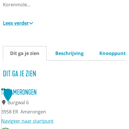
Korenmole…
Lees verder
Dit ga je zien
Beschrijving
Knooppunte
DIT GA JE ZIEN
TOP AMERONGEN
1
Burgwal 6
3958 ER
Amerongen
Navigeer naar startpunt