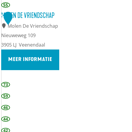
s
55
i
e
n
MOLEN DE VRIENDSCHAP
5
u
Molen De Vriendschap
m
Nieuweweg 109
3905 LJ
Veenendaal
MEER INFORMATIE
M
73
o
59
l
46
e
44
n
42
D