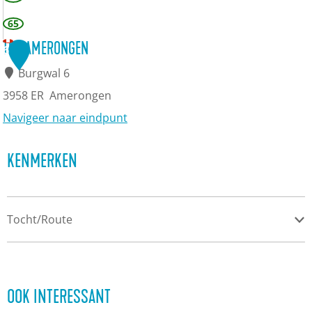
e
65
V
TOP AMERONGEN
6
r
Burgwal 6
i
3958 ER
Amerongen
e
Navigeer naar eindpunt
n
T
d
KENMERKEN
O
s
P
c
A
Tocht/Route
h
m
a
e
p
r
o
OOK INTERESSANT