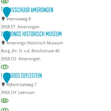
T
65
O
TABAKSSCHUUR AMERONGEN
2
P
Veenseweg 8
A
3958 ET
Amerongen
m
T
AMERONGS HISTORISCH MUSEUM
3
e
a
Amerongs Historisch Museum
r
b
Burg. Jhr. H. v.d. Boschstraat 46
o
a
3958 CD
Amerongen
n
k
A
17
g
s
m
LANDGOED ZUYLESTEIN
4
e
s
e
Rijksstraatweg 7
n
c
r
3956 CH
Leersum
h
o
L
63
u
n
a
11