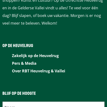
shoppen? Kunst en cultuur? Op de Utrechtse Heuvelrug
p
p
p
p
p
en in de Gelderse Vallei vindt u alles! Te veel voor één
F
P
L
e
W
dag? Blijf slapen, of boek uw vakantie. Morgen is er nog
a
i
i
-
h
veel meer te beleven. Welkom!
c
n
n
m
a
e
t
k
a
t
b
e
e
i
s
OP DE HEUVELRUG
o
r
d
l
A
Zakelijk op de Heuvelrug
o
e
I
p
Pers & Media
k
s
n
p
Over RBT Heuvelrug & Vallei
t
BLIJF OP DE HOOGTE