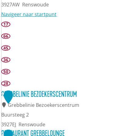
3927AW
Renswoude
Navigeer naar startpunt
T
17
O
66
P
45
R
36
e
50
s
t
28
a
GREBBELINIE BEZOEKERSCENTRUM
2
u
Grebbelinie Bezoekerscentrum
r
Buursteeg 2
a
3927EJ
Renswoude
n
G
RESTAURANT GREBBELOUNGE
3