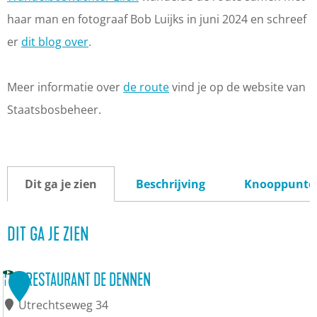
haar man en fotograaf Bob Luijks in juni 2024 en schreef
er
dit blog over
.
Meer informatie over
de route
vind je op de website van
Staatsbosbeheer.
Dit ga je zien
Beschrijving
Knooppunte
DIT GA JE ZIEN
TOP RESTAURANT DE DENNEN
1
Utrechtseweg 34