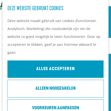
OVERNACHTEN
Z
DEZE WEBSITE GEBRUIKT COOKIES
G
Campings
o
M
a
Vakantieparken
Deze website maakt gebruik van cookies (Functioneel,
e
e
n
Hotels
Analytisch, Marketing) die noodzakelijk zijn om de
k
n
a
B&B's
website zo goed mogelijk te laten functioneren. Door op
e
u
a
accepteren te klikken, geef je aan hiermee akkoord te
n
r
PLAN JE BEZOEK
gaan.
d
Ontdekkingen van
e
bezoekers
ALLES ACCEPTEREN
h
De wolf op de Heuvelrug
o
Arrangementen en acties
ALLEEN NOODZAKELIJK
m
Blogs over de Heuvelrug
e
Praktische informatie
p
Hoe kom ik op de
VOORKEUREN AANPASSEN