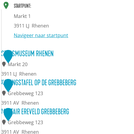
STARTPUNT:
Markt 1
3911 LJ
Rhenen
Navigeer naar startpunt
STADSMUSEUM RHENEN
1
Markt 20
3911 LJ
Rhenen
S
KONINGSTAFEL OP DE GREBBEBERG
2
t
Grebbeweg 123
a
3911 AV
Rhenen
d
K
MILITAIR EREVELD GREBBEBERG
3
s
o
Grebbeweg 123
m
n
3911 AV
Rhenen