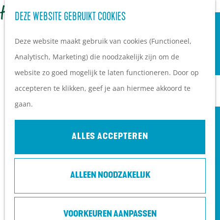
OVERNACHTEN
Z
DEZE WEBSITE GEBRUIKT COOKIES
G
Campings
o
M
a
Vakantieparken
Deze website maakt gebruik van cookies (Functioneel,
e
e
n
Hotels
Analytisch, Marketing) die noodzakelijk zijn om de
k
n
a
B&B's
website zo goed mogelijk te laten functioneren. Door op
e
u
a
accepteren te klikken, geef je aan hiermee akkoord te
n
r
PLAN JE BEZOEK
gaan.
d
Ontdekkingen van
e
bezoekers
ALLES ACCEPTEREN
h
De wolf op de Heuvelrug
o
Arrangementen en acties
ALLEEN NOODZAKELIJK
m
Blogs over de Heuvelrug
e
Praktische informatie
p
Hoe kom ik op de
VOORKEUREN AANPASSEN