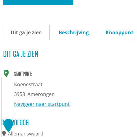
Dit ga je zien
Beschrijving
Knooppunte
DIT GA JE ZIEN
STARTPUNT:
Koenestraat
3958
Amerongen
Navigeer naar startpunt
DE PROLOOG
1
Allemanswaard