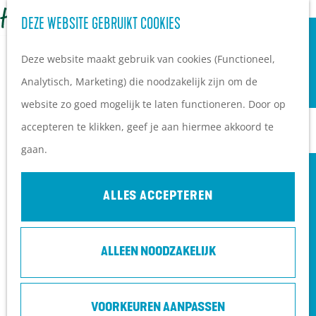
OVERNACHTEN
Z
DEZE WEBSITE GEBRUIKT COOKIES
G
Campings
o
M
a
Vakantieparken
Deze website maakt gebruik van cookies (Functioneel,
e
e
n
Hotels
Analytisch, Marketing) die noodzakelijk zijn om de
k
n
a
B&B's
website zo goed mogelijk te laten functioneren. Door op
e
u
a
accepteren te klikken, geef je aan hiermee akkoord te
n
r
PLAN JE BEZOEK
gaan.
d
Ontdekkingen van
e
bezoekers
ALLES ACCEPTEREN
h
De wolf op de Heuvelrug
o
Arrangementen en acties
ALLEEN NOODZAKELIJK
m
Blogs over de Heuvelrug
e
Praktische informatie
p
Hoe kom ik op de
VOORKEUREN AANPASSEN