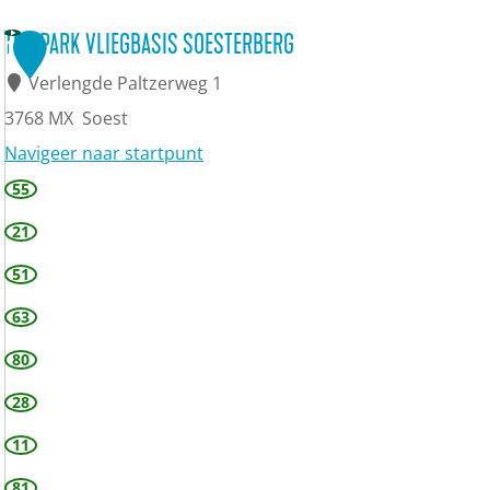
TOP PARK VLIEGBASIS SOESTERBERG
1
Verlengde Paltzerweg 1
3768 MX
Soest
Navigeer naar startpunt
T
55
O
21
P
51
P
63
a
80
r
k
28
V
11
l
81