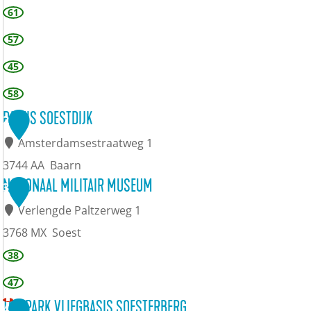
r
61
b
57
e
45
r
58
g
PALEIS SOESTDIJK
2
Amsterdamsestraatweg 1
3744 AA
Baarn
P
NATIONAAL MILITAIR MUSEUM
3
a
Verlengde Paltzerweg 1
l
3768 MX
Soest
e
N
38
i
a
47
s
t
TOP PARK VLIEGBASIS SOESTERBERG
4