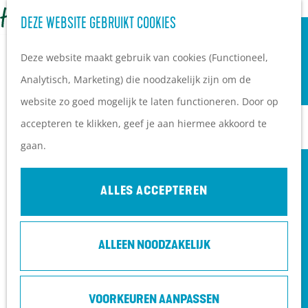
OVERNACHTEN
Z
DEZE WEBSITE GEBRUIKT COOKIES
G
Campings
o
M
a
Vakantieparken
Deze website maakt gebruik van cookies (Functioneel,
e
e
n
Hotels
Analytisch, Marketing) die noodzakelijk zijn om de
k
n
a
B&B's
website zo goed mogelijk te laten functioneren. Door op
e
u
a
accepteren te klikken, geef je aan hiermee akkoord te
n
r
PLAN JE BEZOEK
gaan.
d
Ontdekkingen van
e
bezoekers
ALLES ACCEPTEREN
h
De wolf op de Heuvelrug
o
Arrangementen en acties
ALLEEN NOODZAKELIJK
m
Blogs over de Heuvelrug
e
Praktische informatie
p
Hoe kom ik op de
VOORKEUREN AANPASSEN