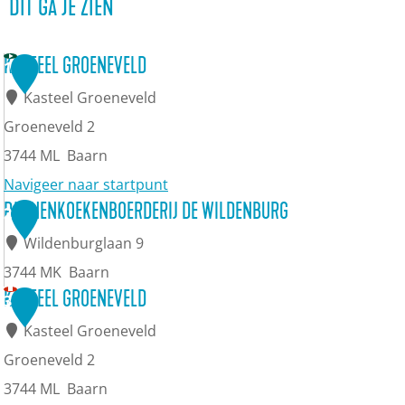
DIT GA JE ZIEN
KASTEEL GROENEVELD
1
Kasteel Groeneveld
Groeneveld 2
3744 ML
Baarn
Navigeer naar startpunt
K
PANNENKOEKENBOERDERIJ DE WILDENBURG
2
a
Wildenburglaan 9
s
3744 MK
Baarn
t
P
KASTEEL GROENEVELD
3
e
a
Kasteel Groeneveld
e
n
Groeneveld 2
l
n
3744 ML
Baarn