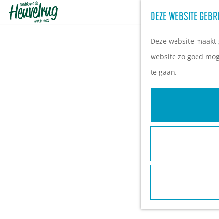
DEZE WEBSITE GEBR
G
a
Deze website maakt g
n
website zo goed moge
a
te gaan.
a
r
d
e
h
o
m
e
p