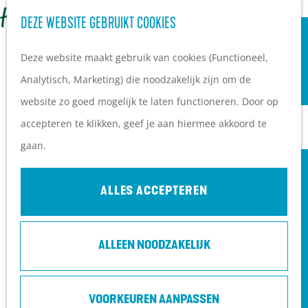
OVERNACHTEN
Z
DEZE WEBSITE GEBRUIKT COOKIES
G
Campings
o
M
a
Vakantieparken
Deze website maakt gebruik van cookies (Functioneel,
e
e
n
Hotels
Analytisch, Marketing) die noodzakelijk zijn om de
k
n
a
B&B's
website zo goed mogelijk te laten functioneren. Door op
e
u
a
accepteren te klikken, geef je aan hiermee akkoord te
n
r
PLAN JE BEZOEK
gaan.
d
Ontdekkingen van
e
bezoekers
ALLES ACCEPTEREN
h
De wolf op de Heuvelrug
o
Arrangementen en acties
ALLEEN NOODZAKELIJK
m
Blogs over de Heuvelrug
e
Praktische informatie
p
Hoe kom ik op de
VOORKEUREN AANPASSEN