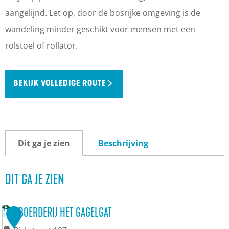
aangelijnd. Let op, door de bosrijke omgeving is de
wandeling minder geschikt voor mensen met een
rolstoel of rollator.
BEKIJK VOLLEDIGE ROUTE
Dit ga je zien
Beschrijving
DIT GA JE ZIEN
TOP BOERDERIJ HET GAGELGAT
1