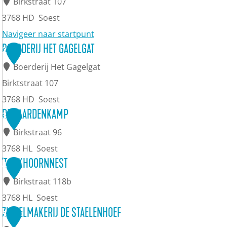
Birkstraat 107
3768 HD
Soest
Navigeer naar startpunt
T
BOERDERIJ HET GAGELGAT
2
O
Boerderij Het Gagelgat
P
Birktstraat 107
B
3768 HD
Soest
o
B
DE PAARDENKAMP
3
e
o
Birkstraat 96
r
e
3768 HL
Soest
d
r
D
'T EEKHOORNNEST
4
e
d
e
Birkstraat 118b
r
e
P
3768 HL
Soest
i
r
a
'
ZUIVELMAKERIJ DE STAELENHOEF
5