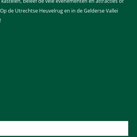
astelen, beleef de vele evenementen en attracties of
 Op de Utrechtse Heuvelrug en in de Gelderse Vallei
!