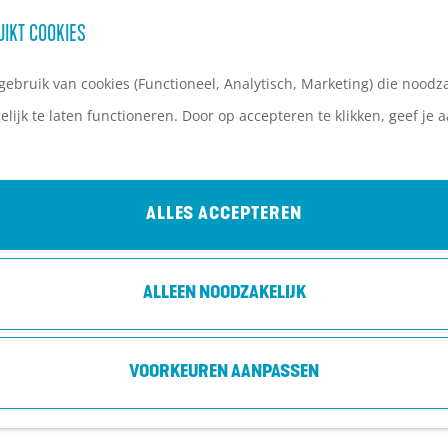
UIKT COOKIES
ebruik van cookies (Functioneel, Analytisch, Marketing) die noodza
lijk te laten functioneren. Door op accepteren te klikken, geef je
ALLES ACCEPTEREN
ALLEEN NOODZAKELIJK
VOORKEUREN AANPASSEN
 is niet meer beschikbaar. Bekijk het
actuele aanbod
voor 