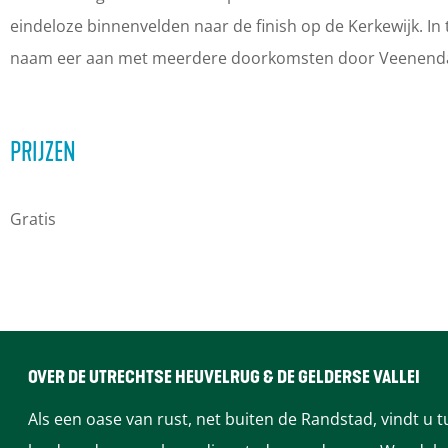
n
n
n
eindeloze binnenvelden naar de finish op de Kerkewijk. In 
e
e
d
naam eer aan met meerdere doorkomsten door Veenenda
n
n
a
d
d
a
a
a
l
PRIJZEN
a
a
-
l
l
V
Gratis
-
-
e
V
V
e
e
e
n
e
e
e
n
n
n
OVER DE UTRECHTSE HEUVELRUG & DE GELDERSE VALLEI
e
e
d
Als een oase van rust, net buiten de Randstad, vindt u 
n
n
a