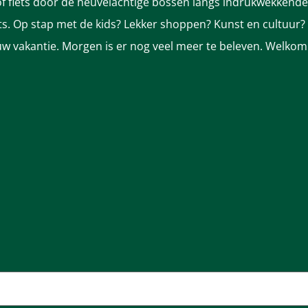
 fiets door de heuvelachtige bossen langs indrukwekkende k
nts. Op stap met de kids? Lekker shoppen? Kunst en cultuur?
ek uw vakantie. Morgen is er nog veel meer te beleven. Welkom