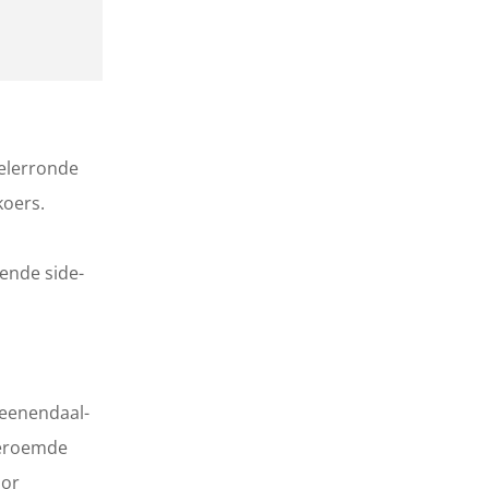
ielerronde
koers.
ende side-
Veenendaal-
beroemde
oor