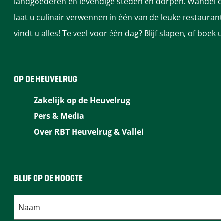
landgoederen en levendige steden en dorpen. Wandel of
d
d
a
laat u culinair verwennen in één van de leuke restaura
a
a
l
vindt u alles! Te veel voor één dag? Blijf slapen, of bo
a
a
l
l
OP DE HEUVELRUG
Zakelijk op de Heuvelrug
Pers & Media
Over RBT Heuvelrug & Vallei
BLIJF OP DE HOOGTE