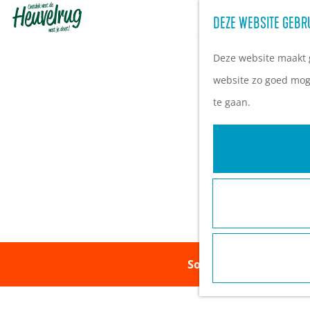
DEZE WEBSITE GEBR
G
a
Deze website maakt g
n
website zo goed moge
a
te gaan.
a
r
d
e
h
o
m
Sorry, deze activiteit
e
p