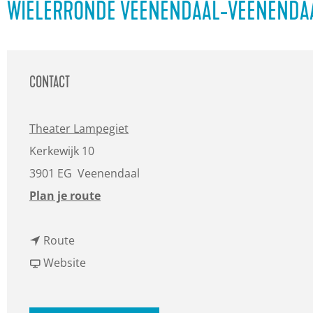
a
WIELERRONDE VEENENDAAL-VEENENDA
g
e
CONTACT
Theater Lampegiet
Kerkewijk 10
3901 EG
Veenendaal
n
Plan je route
a
n
a
Route
a
v
r
Website
a
a
W
r
n
i