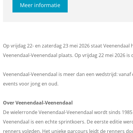
Meer informatie
W
W
e
i
i
l
e
e
e
l
l
r
e
e
r
Op vrijdag 22- en zaterdag 23 mei 2026 staat Veenendaal 
r
r
o
Veenendaal-Veenendaal plaats. Op vrijdag 22 mei 2026 is
r
r
n
o
o
d
Veenendaal-Veenendaal is meer dan een wedstrijd: vanaf 
n
n
e
events voor jong en oud.
d
d
V
e
e
e
Over Veenendaal-Veenendaal
V
V
e
De wielerronde Veenendaal-Veenendaal wordt sinds 1985 
e
e
n
Veenendaal is een echte sprintkoers. De eerste editie 
e
e
e
renners volgden. Het unieke parcours leidt de renners d