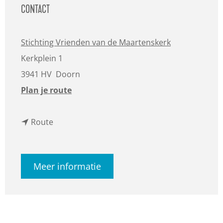
CONTACT
Stichting Vrienden van de Maartenskerk
Kerkplein 1
3941 HV
Doorn
n
Plan je route
a
n
a
Route
a
r
a
C
Meer informatie
r
l
C
a
l
u
a
d