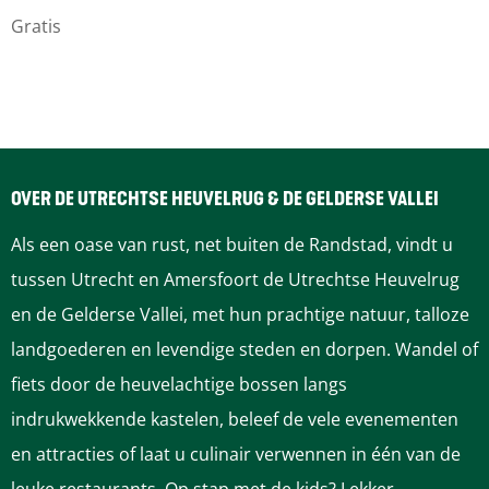
w
n
Gratis
i
v
n
a
v
n
a
O
n
o
OVER DE UTRECHTSE HEUVELRUG & DE GELDERSE VALLEI
O
s
Als een oase van rust, net buiten de Randstad, vindt u
o
t
tussen Utrecht en Amersfoort de Utrechtse Heuvelrug
s
e
en de Gelderse Vallei, met hun prachtige natuur, talloze
t
n
landgoederen en levendige steden en dorpen. Wandel of
e
b
fiets door de heuvelachtige bossen langs
n
r
indrukwekkende kastelen, beleef de vele evenementen
b
u
en attracties of laat u culinair verwennen in één van de
r
g