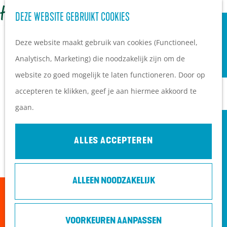
OVERNACHTEN
Z
DEZE WEBSITE GEBRUIKT COOKIES
G
Campings
o
M
a
Vakantieparken
Deze website maakt gebruik van cookies (Functioneel,
e
e
n
Hotels
Analytisch, Marketing) die noodzakelijk zijn om de
k
n
a
B&B's
website zo goed mogelijk te laten functioneren. Door op
e
u
a
accepteren te klikken, geef je aan hiermee akkoord te
n
r
PLAN JE BEZOEK
gaan.
d
Ontdekkingen van
e
bezoekers
ALLES ACCEPTEREN
h
De wolf op de Heuvelrug
o
Arrangementen en acties
ALLEEN NOODZAKELIJK
m
Blogs over de Heuvelrug
Sorry, deze activiteit is niet meer beschikbaar.
e
Praktische informatie
Bekijk het
actuele aanbod
voor de beschikbare
p
Hoe kom ik op de
VOORKEUREN AANPASSEN
opties.