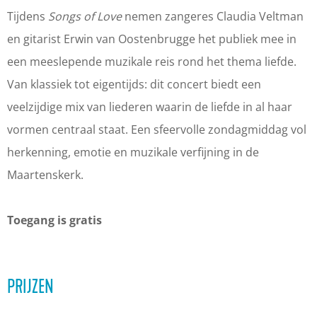
u
i
Tijdens
Songs of Love
nemen zangeres Claudia Veltman
d
a
en gitarist Erwin van Oostenbrugge het publiek mee in
i
V
een meeslepende muzikale reis rond het thema liefde.
a
e
Van klassiek tot eigentijds: dit concert biedt een
V
l
veelzijdige mix van liederen waarin de liefde in al haar
e
t
vormen centraal staat. Een sfeervolle zondagmiddag vol
l
m
herkenning, emotie en muzikale verfijning in de
t
a
Maartenskerk.
m
n
a
&
Toegang is gratis
n
E
&
r
E
w
PRIJZEN
r
i