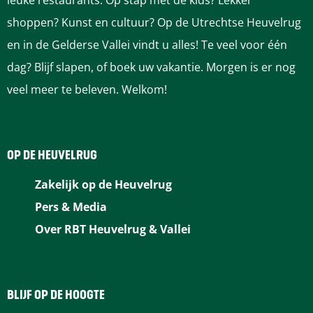
leuke restaurants. Op stap met de kids? Lekker
u
g
shoppen? Kunst en cultuur? Op de Utrechtse Heuvelrug
g
e
en in de Gelderse Vallei vindt u alles! Te veel voor één
g
|
dag? Blijf slapen, of boek uw vakantie. Morgen is er nog
e
M
veel meer te beleven. Welkom!
|
a
M
a
a
r
OP DE HEUVELRUG
a
t
Zakelijk op de Heuvelrug
r
e
Pers & Media
t
n
Over RBT Heuvelrug & Vallei
e
s
n
k
s
e
BLIJF OP DE HOOGTE
k
r