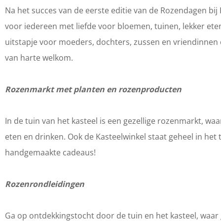
d
n
n
g
Na het succes van de eerste editie van de Rozendagen bij
a
d
d
e
voor iedereen met liefde voor bloemen, tuinen, lekker ete
g
a
a
n
uitstapje voor moeders, dochters, zussen en vriendinnen 
e
g
g
K
van harte welkom.
n
e
e
a
K
n
n
s
Rozenmarkt met planten en rozenproducten
a
K
K
t
s
a
a
e
In de tuin van het kasteel is een gezellige rozenmarkt, w
t
s
s
e
eten en drinken. Ook de Kasteelwinkel staat geheel in het
e
t
t
l
handgemaakte cadeaus!
e
e
e
A
l
e
e
m
Rozenrondleidingen
A
l
l
e
m
A
A
r
Ga op ontdekkingstocht door de tuin en het kasteel, waar gi