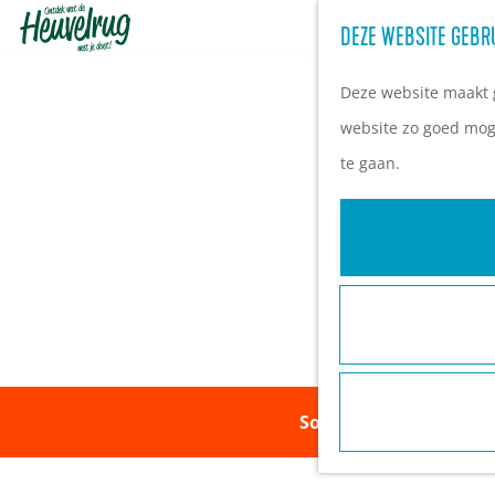
DEZE WEBSITE GEBR
G
a
Deze website maakt g
n
website zo goed moge
a
te gaan.
a
r
d
e
h
o
m
Sorry, deze activiteit
e
p