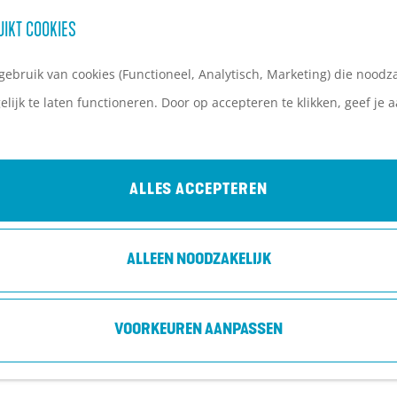
UIKT COOKIES
ebruik van cookies (Functioneel, Analytisch, Marketing) die noodza
lijk te laten functioneren. Door op accepteren te klikken, geef je
ALLES ACCEPTEREN
ALLEEN NOODZAKELIJK
VOORKEUREN AANPASSEN
 is niet meer beschikbaar. Bekijk het
actuele aanbod
voor 