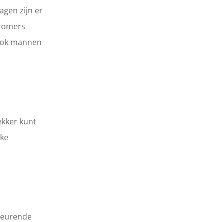
agen zijn er
 zomers
 ook mannen
ekker kunt
eke
 geurende