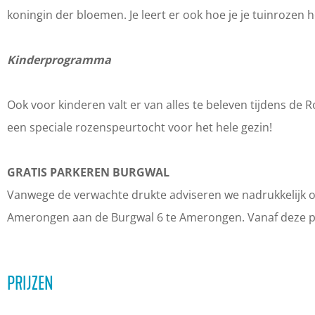
e
m
m
o
koningin der bloemen. Je leert er ook hoe je je tuinrozen 
r
e
e
n
o
r
r
g
Kinderprogramma
n
o
o
e
g
n
n
n
Ook voor kinderen valt er van alles te beleven tijdens de 
e
g
g
een speciale rozenspeurtocht voor het hele gezin!
n
e
e
n
n
GRATIS PARKEREN BURGWAL
Vanwege de verwachte drukte adviseren we nadrukkelijk o
Amerongen aan de Burgwal 6 te Amerongen. Vanaf deze park
PRIJZEN