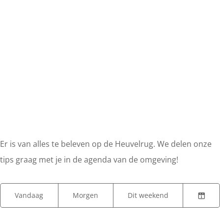
Er is van alles te beleven op de Heuvelrug. We delen onze
tips graag met je in de agenda van de omgeving!
W
W
S
Vandaag
Morgen
Dit weekend
K
A
a
o
i