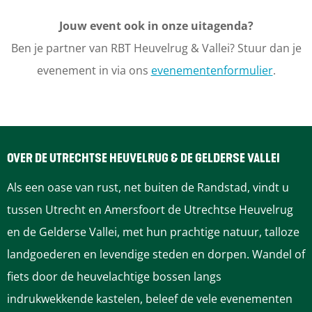
u
a
a
a
a
a
a
z
h
r
o
e
Jouw event ook in onze uitagenda?
i
n
n
n
n
n
n
o
e
e
Ben je partner van RBT Heuvelrug & Vallei? Stuur dan je
e
d
a
a
a
a
a
a
k
k
evenement in via ons
evenementenformulier
.
n
e
-
i
a
a
a
a
a
a
e
r
K
W
g
r
r
r
r
r
r
s
a
e
c
s
OVER DE UTRECHTSE HEUVELRUG & DE GELDERSE VALLEI
e
p
p
p
p
p
d
r
e
t
Als een oase van rust, net buiten de Randstad, vindt u
e
p
a
a
a
a
a
e
n
e
tussen Utrecht en Amersfoort de Utrechtse Heuvelrug
l
t
e
en de Gelderse Vallei, met hun prachtige natuur, talloze
a
g
g
g
g
g
v
d
r
l
landgoederen en levendige steden en dorpen. Wandel of
'
g
i
i
i
i
i
o
u
G
fiets door de heuvelachtige bossen langs
m
r
indrukwekkende kastelen, beleef de vele evenementen
i
n
n
n
n
n
l