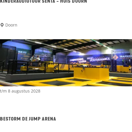
n
e
KINDERAUDIOTOUR SENTA - HUIS DOORN
n
e
K
Doorn
n
i
d
n
a
d
a
e
l
r
a
u
t/m 8 augustus 2028
d
i
o
BESTORM DE JUMP ARENA
t