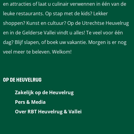
o
en attracties of laat u culinair verwennen in één van de
n
a
a
a
a
a
g
e
leuke restaurants. Op stap met de kids? Lekker
n
shoppen? Kunst en cultuur? Op de Utrechtse Heuvelrug
a
e
e
en in de Gelderse Vallei vindt u alles! Te veel voor één
n
v
dag? Blijf slapen, of boek uw vakantie. Morgen is er nog
e
veel meer te beleven. Welkom!
d
l
e
d
OP DE HEUVELRUG
p
Zakelijk op de Heuvelrug
a
Pers & Media
g
Over RBT Heuvelrug & Vallei
i