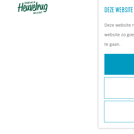
DEZE WEBSITE
G
a
Deze website m
n
website zo goe
a
te gaan.
a
r
d
e
h
o
m
e
p