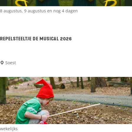
e
e
t
o
8 augustus, 9 augustus en nog 4 dagen
m
p
u
S
s
a
REPELSTEELTJE DE MUSICAL 2026
e
t
u
i
R
Soest
m
e
e
t
p
o
e
u
l
r
s
t
e
wekelijks