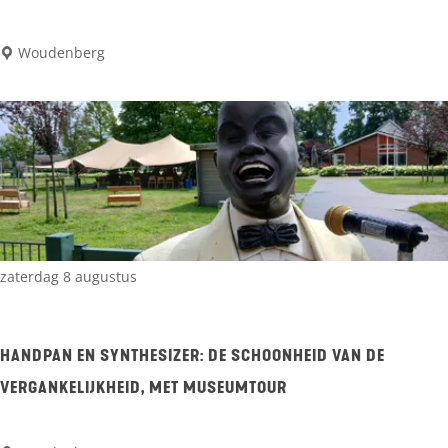
d
D
Woudenberg
e
e
s
c
h
o
o
n
zaterdag 8 augustus
h
e
HANDPAN EN SYNTHESIZER: DE SCHOONHEID VAN DE
i
VERGANKELIJKHEID, MET MUSEUMTOUR
d
v