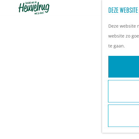
DEZE WEBSITE
G
a
Deze website m
n
website zo goe
a
te gaan.
a
r
d
e
h
o
m
e
p