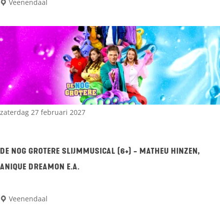
T
Veenendaal
a
h
n
e
…
S
!
o
?
u
-
n
I
d
zaterdag 27 februari 2027
l
o
s
f
e
DE NOG GROTERE SLIJMMUSICAL (6+) - MATHEU HINZEN,
I
v
ANIQUE DREAMON E.A.
r
a
e
n
D
Veenendaal
l
d
e