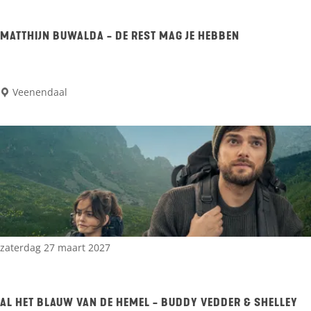
3
n
+
r
MATTHIJN BUWALDA - DE REST MAG JE HEBBEN
)
u
-
-
K
M
Veenendaal
R
a
a
a
d
t
v
e
t
o
e
h
t
P
i
r
j
o
n
zaterdag 27 maart 2027
d
B
u
u
AL HET BLAUW VAN DE HEMEL - BUDDY VEDDER & SHELLEY