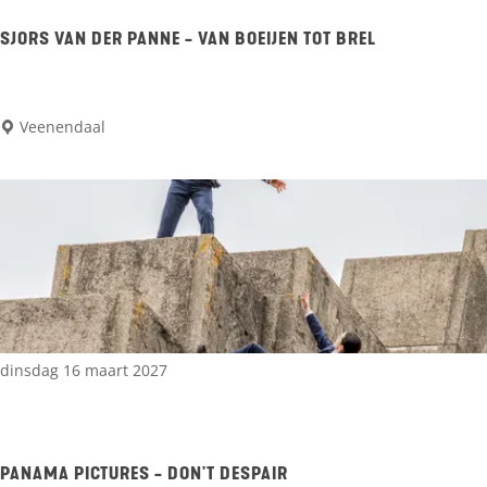
e
v
(
r
a
t
SJORS VAN DER PANNE - VAN BOEIJEN TOT BREL
n
r
D
y
S
Veenendaal
a
-
j
a
o
o
l
u
r
,
t
s
S
)
v
a
-
a
c
T
n
dinsdag 16 maart 2027
h
o
d
a
n
e
M
e
r
PANAMA PICTURES - DON'T DESPAIR