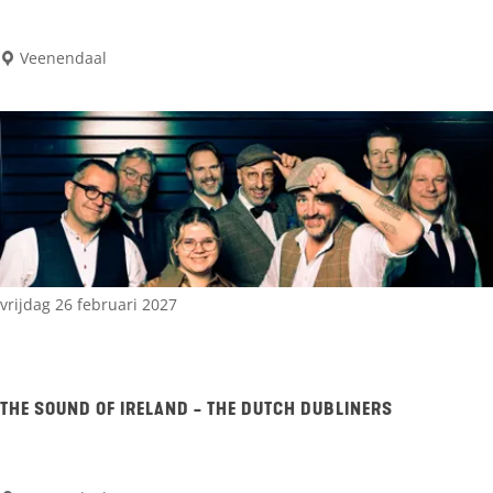
d
O
Veenendaal
e
p
v
o
e
d
e
n
vrijdag 26 februari 2027
,
h
o
THE SOUND OF IRELAND - THE DUTCH DUBLINERS
e
d