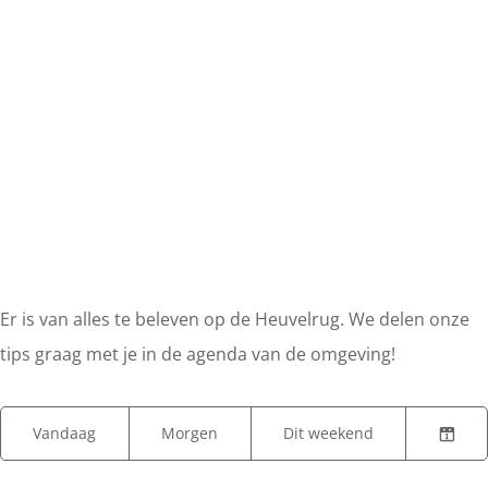
Er is van alles te beleven op de Heuvelrug. We delen onze
tips graag met je in de agenda van de omgeving!
W
W
S
Vandaag
Morgen
Dit weekend
K
A
a
o
i