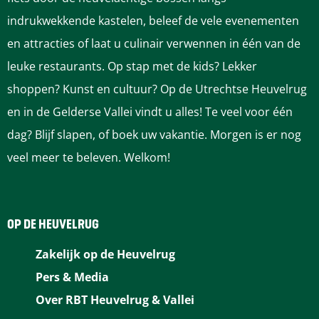
l
B
indrukwekkende kastelen, beleef de vele evenementen
i
a
a
a
l
a
a
n
a
t
e
en attracties of laat u culinair verwennen in één van de
i
g
g
a
y
leuke restaurants. Op stap met de kids? Lekker
j
o
shoppen? Kunst en cultuur? Op de Utrechtse Heuvelrug
e
e
d
n
en in de Gelderse Vallei vindt u alles! Te veel voor één
l
p
n
d
dag? Blijf slapen, of boek uw vakantie. Morgen is er nog
o
t
veel meer te beleven. Welkom!
a
d
o
h
s
g
e
e
M
OP DE HEUVELRUG
i
p
u
Zakelijk op de Heuvelrug
n
a
s
Pers & Media
i
a
g
Over RBT Heuvelrug & Vallei
c