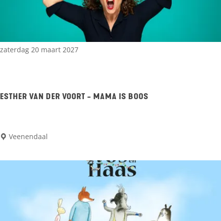
g
e
e
c
n
a
o
zaterdag 20 maart 2027
u
t
s
e
e
n
ESTHER VAN DER VOORT - MAMA IS BOOS
o
-
f
R
Y
E
Veenendaal
i
o
s
c
u
t
k
h
y
e
K
r