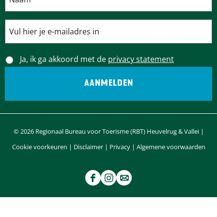
Ja, ik ga akkoord met de
privacy statement
© 2026 Regionaal Bureau voor Toerisme (RBT) Heuvelrug & Vallei |
Cookie voorkeuren
|
Disclaimer
|
Privacy
|
Algemene voorwaarden
F
I
e
a
n
-
c
s
m