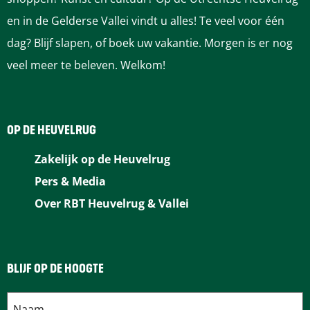
en in de Gelderse Vallei vindt u alles! Te veel voor één
n
g
dag? Blijf slapen, of boek uw vakantie. Morgen is er nog
a
i
veel meer te beleven. Welkom!
n
a
OP DE HEUVELRUG
Zakelijk op de Heuvelrug
Pers & Media
Over RBT Heuvelrug & Vallei
BLIJF OP DE HOOGTE