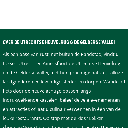
v
g
g
g
a
g
v
l
o
i
i
i
g
i
o
t
u
r
n
n
n
i
n
l
u
i
a
a
a
n
a
g
OVER DE UTRECHTSE HEUVELRUG & DE GELDERSE VALLEI
r
Als een oase van rust, net buiten de Randstad, vindt u
g
a
e
tussen Utrecht en Amersfoort de Utrechtse Heuvelrug
e
n
en de Gelderse Vallei, met hun prachtige natuur, talloze
landgoederen en levendige steden en dorpen. Wandel of
p
d
fiets door de heuvelachtige bossen langs
a
e
indrukwekkende kastelen, beleef de vele evenementen
en attracties of laat u culinair verwennen in één van de
g
p
leuke restaurants. Op stap met de kids? Lekker
i
a
shoppen? Kunst en cultuur? Op de Utrechtse Heuvelrug