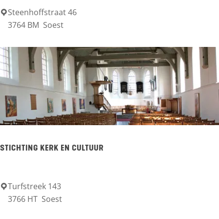
o
e
Steenhoffstraat 46
M
3764 BM
Soest
n
u
A
s
r
e
t
u
s
m
C
S
e
o
n
e
STICHTING KERK EN CULTUUR
t
s
e
t
r
Turfstreek 143
S
3766 HT
Soest
t
i