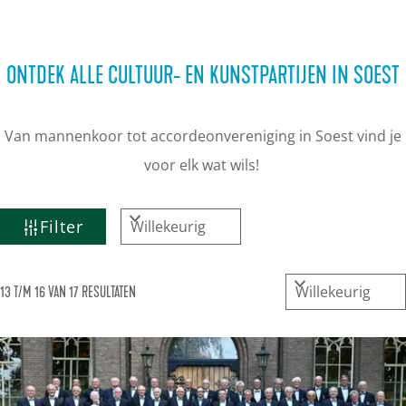
ONTDEK ALLE CULTUUR- EN KUNSTPARTIJEN IN SOEST
Van mannenkoor tot accordeonvereniging in Soest vind je
voor elk wat wils!
W
S
Filter
A
o
T
r
S
13 T/M 16 VAN 17 RESULTATEN
t
Z
o
e
O
r
e
E
t
r
K
e