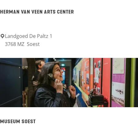
a
HERMAN VAN VEEN ARTS CENTER
n
n
e
Landgoed De Paltz 1
H
3768 MZ
Soest
n
e
k
r
o
m
o
a
r
n
A
v
p
a
o
n
MUSEUM SOEST
l
V
l
e