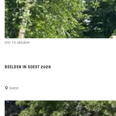
n
d
l
e
i
d
t/m 10 oktober
i
n
g
BEELDEN IN SOEST 2026
:
e
B
Soest
e
e
n
e
r
l