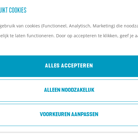
UIKT COOKIES
ebruik van cookies (Functioneel, Analytisch, Marketing) die noodza
lijk te laten functioneren. Door op accepteren te klikken, geef je
UITAGENDA SOEST & SOESTERBERG
 allemaal te doen is in Soest & Soesterberg!
ALLES ACCEPTEREN
Morgen
Dit weeken
ALLEEN NOODZAKELIJK
VOORKEUREN AANPASSEN