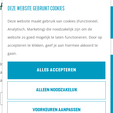
OVERNACHTEN
Z
DEZE WEBSITE GEBRUIKT COOKIES
G
Campings
o
M
a
Vakantieparken
Deze website maakt gebruik van cookies (Functioneel,
e
e
n
Hotels
Analytisch, Marketing) die noodzakelijk zijn om de
k
n
UITAGENDA GEMEENTE UTRECHTSE
a
B&B's
website zo goed mogelijk te laten functioneren. Door op
e
u
a
HEUVELRUG
accepteren te klikken, geef je aan hiermee akkoord te
n
r
PLAN JE BEZOEK
gaan.
d
Ontdekkingen van
In de gemeente Utrechtse Heuvelrug is er voor iedereen
e
bezoekers
ALLES ACCEPTEREN
altijd wat te doen. Wij hebben de leukste evenementen en
h
De wolf op de Heuvelrug
activiteiten op een rij gezet!
o
Arrangementen en acties
ALLEEN NOODZAKELIJK
m
Blogs over de Heuvelrug
W
W
S
e
Vandaag
Morgen
Dit weekend
Praktische informatie
K
A
a
o
p
Hoe kom ik op de
VOORKEUREN AANPASSEN
i
T
n
r