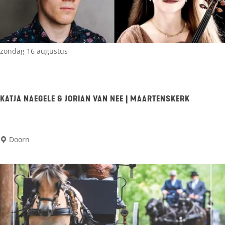
m
a
r
k
zondag 16 augustus
t
A
m
KATJA NAEGELE & JORIAN VAN NEE | MAARTENSKERK
e
r
K
Doorn
o
a
n
t
g
j
e
a
n
N