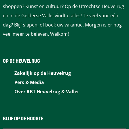
s
a
shoppen? Kunst en cultuur? Op de Utrechtse Heuvelrug
v
g
a
g
v
t
|
l
en in de Gelderse Vallei vindt u alles! Te veel voor één
i
o
i
g
i
o
L
s
dag? Blijf slapen, of boek uw vakantie. Morgen is er nog
j
a
h
veel meer te beleven. Welkom!
r
n
i
n
l
d
n
o
e
i
a
n
a
g
d
w
n
g
OP DE HEUVELRUG
g
a
e
s
o
O
Zakelijk op de Heuvelrug
e
n
e
p
Pers & Media
d
p
d
e
Over RBT Heuvelrug & Vallei
z
n
a
e
o
M
n
g
p
o
BLIJF OP DE HOOGTE
h
n