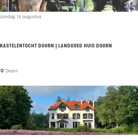
a
e
zondag 16 augustus
g
e
l
KASTELENTOCHT DOORN | LANDGOED HUIS DOORN
e
&
K
Doorn
J
a
o
s
r
t
i
e
a
l
n
e
v