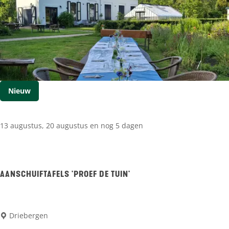
e
|
k
L
m
a
a
n
r
d
k
Nieuw
g
t
o
D
13 augustus, 20 augustus en nog 5 dagen
e
r
d
i
Z
e
AANSCHUIFTAFELS 'PROEF DE TUIN'
o
b
n
e
h
A
Driebergen
r
e