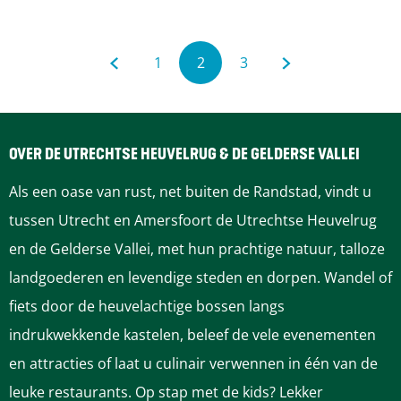
m
t
e
e
i
o
N
n
1
2
3
d
r
e
G
G
H
G
G
M
t
i
d
a
a
a
u
a
a
s
e
a
c
r
OVER DE UTRECHTSE HEUVELRUG & DE GELDERSE VALLEI
n
n
i
n
n
r
h
l
Als een oase van rust, net buiten de Randstad, vindt u
t
a
a
d
a
a
l
a
tussen Utrecht en Amersfoort de Utrechtse Heuvelrug
e
a
n
en de Gelderse Vallei, met hun prachtige natuur, talloze
a
a
i
a
a
n
n
d
landgoederen en levendige steden en dorpen. Wandel of
s
r
r
g
r
r
d
s
fiets door de heuvelachtige bossen langs
h
h
e
indrukwekkende kastelen, beleef de vele evenementen
d
p
e
p
d
u
u
T
en attracties of laat u culinair verwennen in één van de
i
e
a
p
a
e
i
a
leuke restaurants. Op stap met de kids? Lekker
s