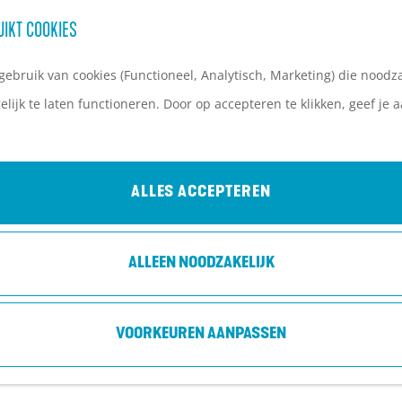
UIKT COOKIES
ebruik van cookies (Functioneel, Analytisch, Marketing) die noodza
lijk te laten functioneren. Door op accepteren te klikken, geef je
WATERPRET VOOR HET HELE GEZIN
warmde en overdekte binnen- of buitenzwembaden op de di
ALLES ACCEPTEREN
n, kun je met de kids ook genieten van waterpret bij de ver
aden op de Heuvelrug. Wil je liever kanovaren of een vaa
ALLEEN NOODZAKELIJK
r? Ook dat kan op de Heuvelrug! Je vindt hier voldoende wa
n. Hieronder vind je een overzicht.
VOORKEUREN AANPASSEN