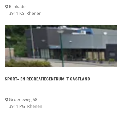
e
Rijnkade
S
3911 KS
Rhenen
e
a
r
f
a
r
i
s
c
h
SPORT- EN RECREATIECENTRUM 'T GASTLAND
i
p
D
Groeneweg 58
S
3911 PG
Rhenen
e
p
B
o