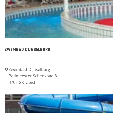
b
a
d
d
e
V
ZWEMBAD DIJNSELBURG
u
u
r
Zwembad Dijnselburg
Z
Badmeester Schenkpad 8
s
w
3705 GK
Zeist
c
e
h
m
e
b
a