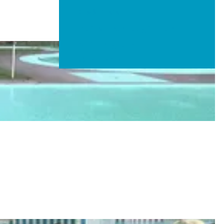
Bucketlists
Wat is er vandaag te doen?
Met een groep
Gemeenten