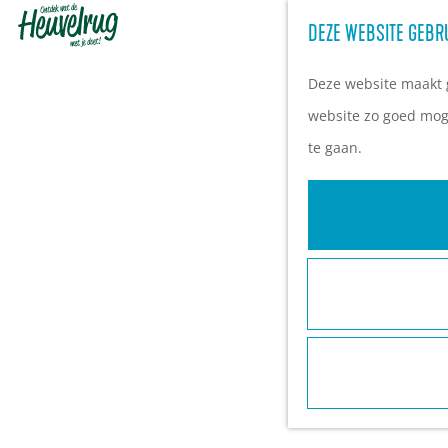
DEZE WEBSITE GEBR
G
a
Deze website maakt g
n
website zo goed moge
a
te gaan.
a
r
d
e
h
o
m
e
p