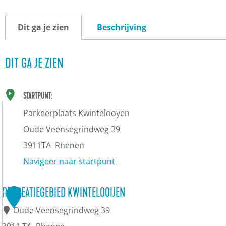
Dit ga je zien
Beschrijving
DIT GA JE ZIEN
STARTPUNT:
Parkeerplaats Kwintelooyen
Oude Veensegrindweg 39
3911TA
Rhenen
Navigeer naar startpunt
RECREATIEGEBIED KWINTELOOIJEN
1
Oude Veensegrindweg 39