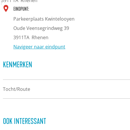
3911 TA
Rhenen
R
EINDPUNT:
e
Parkeerplaats Kwintelooyen
c
Oude Veensegrindweg 39
r
3911TA
Rhenen
e
Navigeer naar eindpunt
a
KENMERKEN
t
i
e
Tocht/Route
g
e
b
i
OOK INTERESSANT
e