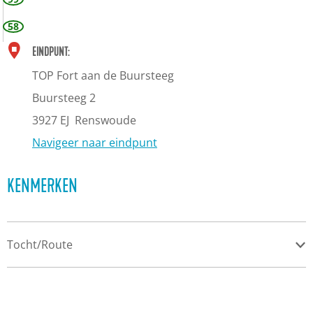
m
58
I
EINDPUNT:
I
TOP Fort aan de Buursteeg
I
Buursteeg 2
3927 EJ
Renswoude
Navigeer naar eindpunt
KENMERKEN
Tocht/Route