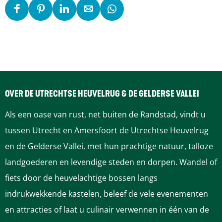
D
D
D
D
D
e
e
e
e
e
e
e
e
e
e
l
l
l
l
l
d
d
d
d
d
e
e
e
e
e
OVER DE UTRECHTSE HEUVELRUG & DE GELDERSE VALLEI
z
z
z
z
z
Als een oase van rust, net buiten de Randstad, vindt u
e
e
e
e
e
tussen Utrecht en Amersfoort de Utrechtse Heuvelrug
p
p
p
p
p
en de Gelderse Vallei, met hun prachtige natuur, talloze
a
a
a
a
a
landgoederen en levendige steden en dorpen. Wandel of
g
g
g
g
g
fiets door de heuvelachtige bossen langs
i
i
i
i
i
indrukwekkende kastelen, beleef de vele evenementen
n
n
n
n
n
en attracties of laat u culinair verwennen in één van de