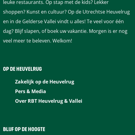
a
a
a
a
a
leuke restaurants. Op stap met de kids? Lekker
o
o
o
o
o
shoppen? Kunst en cultuur? Op de Utrechtse Heuvelrug
p
p
p
p
p
en in de Gelderse Vallei vindt u alles! Te veel voor één
F
P
L
e
W
dag? Blijf slapen, of boek uw vakantie. Morgen is er nog
a
i
i
-
h
veel meer te beleven. Welkom!
c
n
n
m
a
e
t
k
a
t
b
e
e
i
s
OP DE HEUVELRUG
o
r
d
l
A
Zakelijk op de Heuvelrug
o
e
I
p
Pers & Media
k
s
n
p
Over RBT Heuvelrug & Vallei
t
BLIJF OP DE HOOGTE