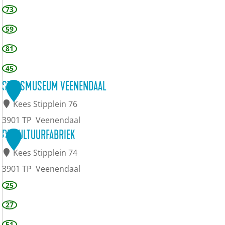
73
59
81
45
STADSMUSEUM VEENENDAAL
1
Kees Stipplein 76
3901 TP
Veenendaal
S
DE CULTUURFABRIEK
2
t
Kees Stipplein 74
a
3901 TP
Veenendaal
d
D
25
s
e
27
m
C
51