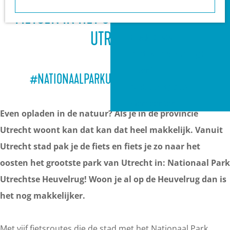
a
Heuvelrug?
FIETSEN IN HET GROOTSTE PARK VAN
g
VVV informatiepunten
e
UTRECHT
Bucketlists
Wat is er vandaag te
doen?
#NATIONAALPARKUTRECHTSEHEUVELRUG
Met een groep
Gemeenten
Even opladen in de natuur? Als je in de provincie
Utrecht woont kan dat kan dat heel makkelijk. Vanuit
Utrecht stad pak je de fiets en fiets je zo naar het
oosten het grootste park van Utrecht in: Nationaal Park
Utrechtse Heuvelrug! Woon je al op de Heuvelrug dan is
het nog makkelijker.
Met vijf fietsroutes die de stad met het Nationaal Park