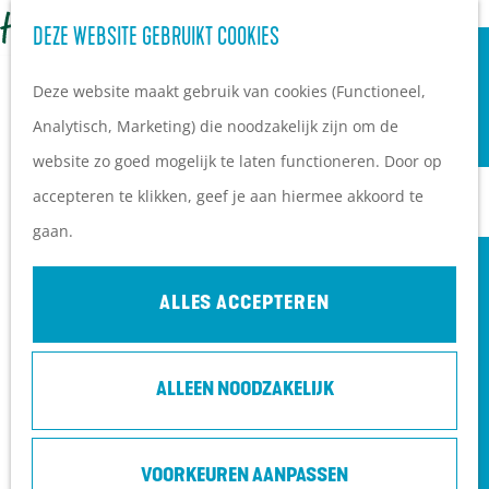
OVERNACHTEN
Z
DEZE WEBSITE GEBRUIKT COOKIES
G
Campings
o
M
a
Vakantieparken
Deze website maakt gebruik van cookies (Functioneel,
e
e
n
Hotels
Analytisch, Marketing) die noodzakelijk zijn om de
k
n
a
B&B's
website zo goed mogelijk te laten functioneren. Door op
e
u
a
accepteren te klikken, geef je aan hiermee akkoord te
n
r
PLAN JE BEZOEK
gaan.
d
Ontdekkingen van
e
bezoekers
ALLES ACCEPTEREN
h
De wolf op de Heuvelrug
o
Arrangementen en acties
ALLEEN NOODZAKELIJK
m
Blogs over de Heuvelrug
e
Praktische informatie
p
Hoe kom ik op de
VOORKEUREN AANPASSEN