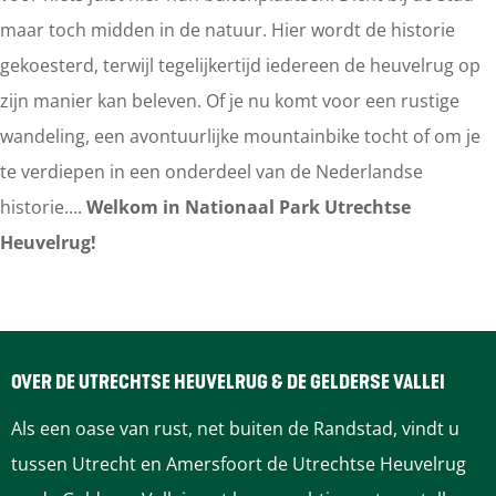
(
maar toch midden in de natuur. Hier wordt de historie
5
gekoesterd, terwijl tegelijkertijd iedereen de heuvelrug op
8
zijn manier kan beleven. Of je nu komt voor een rustige
k
wandeling, een avontuurlijke mountainbike tocht of om je
m
te verdiepen in een onderdeel van de Nederlandse
)
historie….
Welkom in Nationaal Park Utrechtse
Heuvelrug!
OVER DE UTRECHTSE HEUVELRUG & DE GELDERSE VALLEI
Als een oase van rust, net buiten de Randstad, vindt u
tussen Utrecht en Amersfoort de Utrechtse Heuvelrug