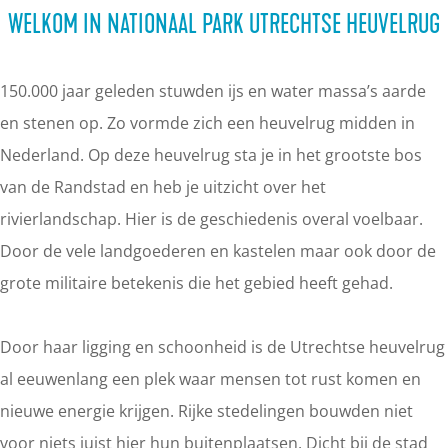
)
e
WELKOM IN NATIONAAL PARK UTRECHTSE HEUVELRUG
bezienswaardigheden. Deze route start bij de TOP
g
Bergse Bossen in Driebergen. Bekijk de route hier.
r
150.000 jaar geleden stuwden ijs en water massa’s aarde
e
en stenen op. Zo vormde zich een heuvelrug midden in
a
Nederland. Op deze heuvelrug sta je in het grootste bos
t
van de Randstad en heb je uitzicht over het
o
rivierlandschap. Hier is de geschiedenis overal voelbaar.
u
Door de vele landgoederen en kastelen maar ook door de
t
grote militaire betekenis die het gebied heeft gehad.
d
o
Door haar ligging en schoonheid is de Utrechtse heuvelrug
o
al eeuwenlang een plek waar mensen tot rust komen en
r
nieuwe energie krijgen. Rijke stedelingen bouwden niet
s
voor niets juist hier hun buitenplaatsen. Dicht bij de stad