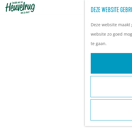
DEZE WEBSITE GEBR
G
a
Deze website maakt g
n
website zo goed moge
a
te gaan.
a
r
d
e
h
o
m
e
p