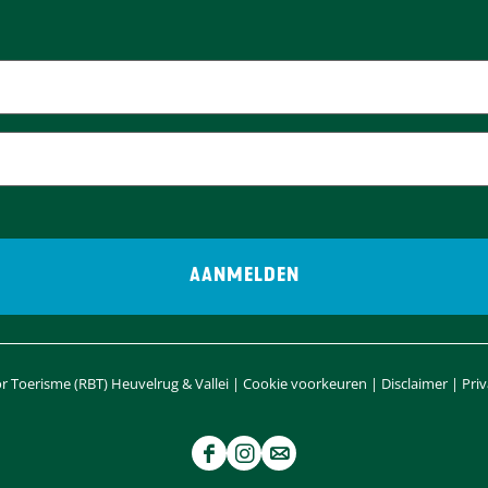
 Toerisme (RBT) Heuvelrug & Vallei |
Cookie voorkeuren
|
Disclaimer
|
Pri
F
I
e